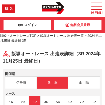
ログイン
無料会員登録
競輪・オートレースTOP
>
飯塚オートレース 出走表一覧
>
2024年11
月25日 最終日 3R
飯塚オートレース 出走表詳細（3R 2024年
11月25日 最終日）
開催場
伊勢崎
飯 塚
山 陽
レース
1R
2R
3R
4R
5R
6R
7R
8R