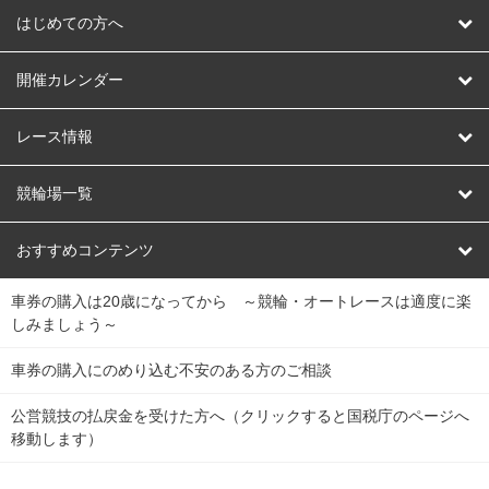
はじめての方へ
はじめての方へ
開催カレンダー
競輪
レース情報
オートレース
レース予想
競輪場一覧
競輪くじ
レース結果
北日本
函館競輪場
青森競輪場
いわき平競輪場
おすすめコンテンツ
車券の購入は20歳になってから ～競輪・オートレースは適度に楽
Dokanto!
キャリーオーバー一覧
関
競輪選手情報
弥彦競輪場
前橋競輪場
取手競輪場
宇都宮競輪場
しみましょう～
東
大宮競輪場
西武園競輪場
京王閣競輪場
立川競輪場
チャリロトプラザ
Perfecta Navi
車券の購入にのめり込む不安のある方のご相談
南
松戸競輪場
千葉競輪場
川崎競輪場
平塚競輪場
公営競技の払戻金を受けた方へ（クリックすると国税庁のページへ
netkeirin
関
移動します）
小田原競輪場
伊東競輪場
静岡競輪場
東
ケイリンガル