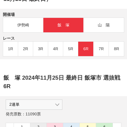
開催場
伊勢崎
飯 塚
山 陽
レース
1R
2R
3R
4R
5R
6R
7R
8R
飯 塚 2024年11月25日 最終日 飯塚市 選抜戦
6R
発売票数：11090票