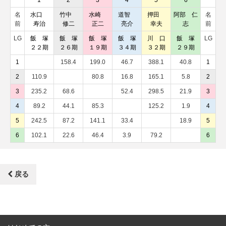
1
2
3
4
5
6
名
水口
竹中
水崎
道智
押田
阿部 仁
名
前
寿治
修二
正二
亮介
幸夫
志
前
LG
飯 塚
飯 塚
飯 塚
飯 塚
川 口
飯 塚
LG
２２期
２６期
１９期
３４期
３２期
２９期
1
158.4
199.0
46.7
388.1
40.8
1
2
110.9
80.8
16.8
165.1
5.8
2
3
235.2
68.6
52.4
298.5
21.9
3
4
89.2
44.1
85.3
125.2
1.9
4
5
242.5
87.2
141.1
33.4
18.9
5
6
102.1
22.6
46.4
3.9
79.2
6
戻る