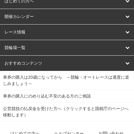
はじめての方へ
はじめての方へ
開催カレンダー
競輪
レース情報
オートレース
レース予想
競輪場一覧
競輪くじ
レース結果
北日本
函館競輪場
青森競輪場
いわき平競輪場
おすすめコンテンツ
車券の購入は20歳になってから ～競輪・オートレースは適度に楽
Dokanto!
キャリーオーバー一覧
関
競輪選手情報
弥彦競輪場
前橋競輪場
取手競輪場
宇都宮競輪場
しみましょう～
東
大宮競輪場
西武園競輪場
京王閣競輪場
立川競輪場
チャリロトプラザ
Perfecta Navi
車券の購入にのめり込む不安のある方のご相談
南
松戸競輪場
千葉競輪場
川崎競輪場
平塚競輪場
公営競技の払戻金を受けた方へ（クリックすると国税庁のページへ
netkeirin
関
移動します）
小田原競輪場
伊東競輪場
静岡競輪場
東
ケイリンガル
中
名古屋競輪場
岐阜競輪場
大垣競輪場
豊橋競輪場
はじめての方へ
ヘルプセンター
お問い合わせ