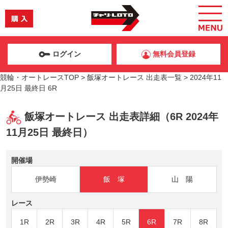
ログイン
無料会員登録
競輪・オートレースTOP
>
飯塚オートレース 出走表一覧
>
2024年11
月25日 最終日 6R
飯塚オートレース 出走表詳細（6R 2024年
11月25日 最終日）
開催場
伊勢崎
飯 塚
山 陽
レース
1R
2R
3R
4R
5R
6R
7R
8R