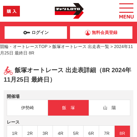
ログイン
無料会員登録
競輪・オートレースTOP
>
飯塚オートレース 出走表一覧
>
2024年11
月25日 最終日 8R
飯塚オートレース 出走表詳細（8R 2024年
11月25日 最終日）
開催場
伊勢崎
飯 塚
山 陽
レース
1R
2R
3R
4R
5R
6R
7R
8R