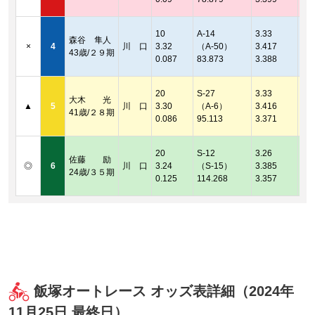
2連
着順
10
A-14
3.33
森谷 隼人
2連
×
4
川 口
3.32
（A-50）
3.417
43歳/２９期
着順
0.087
83.873
3.388
2連
着順
20
S-27
3.33
大木 光
2連
▲
5
川 口
3.30
（A-6）
3.416
41歳/２８期
着順
0.086
95.113
3.371
2連
着順
20
S-12
3.26
佐藤 励
2連
◎
6
川 口
3.24
（S-15）
3.385
24歳/３５期
着順
0.125
114.268
3.357
2連
飯塚オートレース オッズ表詳細（2024年
11月25日 最終日）