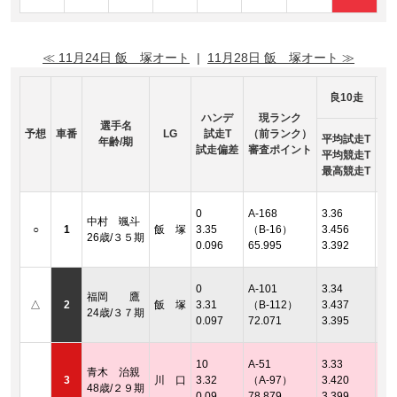
≪ 11月24日 飯 塚オート
|
11月28日 飯 塚オート ≫
良10走
ハンデ
現ランク
選手名
予想
車番
LG
試走T
（前ランク）
平均試走T
年齢/期
試走偏差
審査ポイント
平均競走T
最高競走T
着順
0
A-168
3.36
中村 颯斗
2連
○
1
飯 塚
3.35
（B-16）
3.456
26歳/３５期
着順
0.096
65.995
3.392
2連
着順
0
A-101
3.34
福岡 鷹
2連
△
2
飯 塚
3.31
（B-112）
3.437
24歳/３７期
着順
0.097
72.071
3.395
2連
着順
10
A-51
3.33
青木 治親
2連
3
川 口
3.32
（A-97）
3.420
48歳/２９期
着順
0.09
78.879
3.399