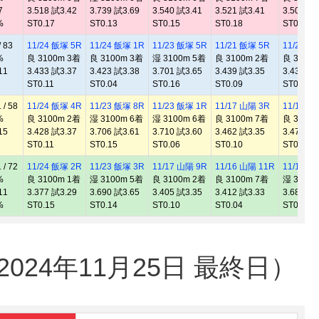
7
3.518 試3.42
3.739 試3.69
3.540 試3.41
3.521 試3.41
3.502 試3
%
ST0.17
ST0.13
ST0.15
ST0.18
ST0.25
 83
11/24 飯塚 5R
11/24 飯塚 1R
11/23 飯塚 5R
11/21 飯塚 5R
11/20 飯
%
良 3100m 3着
良 3100m 3着
湿 3100m 5着
良 3100m 2着
良 3100
11
3.433 試3.37
3.423 試3.38
3.701 試3.65
3.439 試3.35
3.436 試3
ST0.11
ST0.04
ST0.16
ST0.09
ST0.04
/ 58
11/24 飯塚 4R
11/23 飯塚 8R
11/23 飯塚 1R
11/17 山陽 3R
11/16 山
%
良 3100m 2着
湿 3100m 6着
湿 3100m 6着
良 3100m 7着
良 3100
15
3.428 試3.37
3.706 試3.61
3.710 試3.60
3.462 試3.35
3.474 試3
ST0.11
ST0.15
ST0.06
ST0.10
ST0.15
/ 72
11/24 飯塚 2R
11/23 飯塚 3R
11/17 山陽 9R
11/16 山陽 11R
11/15 山
%
良 3100m 1着
湿 3100m 5着
良 3100m 2着
良 3100m 7着
湿 3100
11
3.377 試3.29
3.690 試3.65
3.405 試3.35
3.412 試3.33
3.689 試3
%
ST0.15
ST0.14
ST0.10
ST0.04
ST0.13
24年11月25日 最終日）