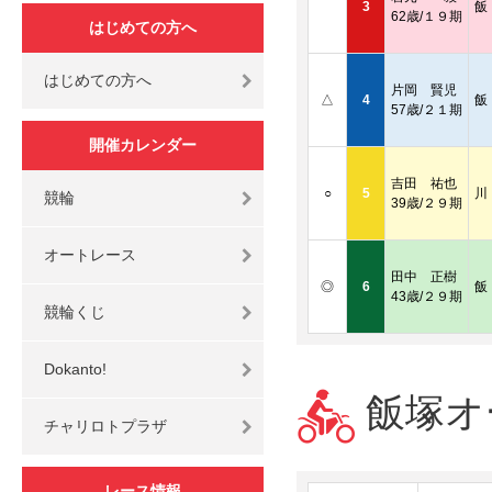
3
飯
62歳/１９期
はじめての方へ
はじめての方へ
片岡 賢児
△
4
飯
57歳/２１期
開催カレンダー
吉田 祐也
○
5
川
競輪
39歳/２９期
オートレース
田中 正樹
◎
6
飯
43歳/２９期
競輪くじ
Dokanto!
飯塚オー
チャリロトプラザ
レース情報