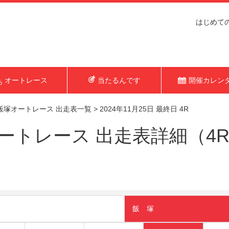
はじめて
オートレース
当たるんです
開催カレン
飯塚オートレース 出走表一覧
>
2024年11月25日 最終日 4R
トレース 出走表詳細（4R 2
飯 塚