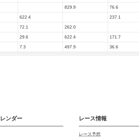
829.9
76.6
622.4
237.1
72.1
262.0
29.6
622.4
171.7
7.3
497.9
36.6
カレンダー
レース情報
レース予想