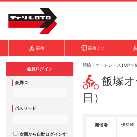
競輪
競輪くじ
競輪・オートレースTOP
>
会員ログイン
飯塚オー
会員ID
日）
パスワード
開催場
伊勢崎
次回から自動ログインす