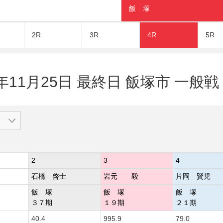
飯 塚
2R
3R
4R
5R
年11月25日 最終日 飯塚市 一般戦 
2
3
4
石橋 啓士
岩元 毅
片岡 賢児
飯 塚
飯 塚
飯 塚
３７期
１９期
２１期
40.4
995.9
79.0