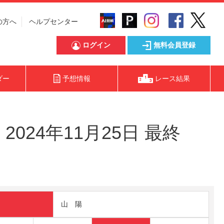
の方へ
ヘルプセンター
ログイン
無料会員登録
ダー
予想情報
レース結果
024年11月25日 最終
山 陽