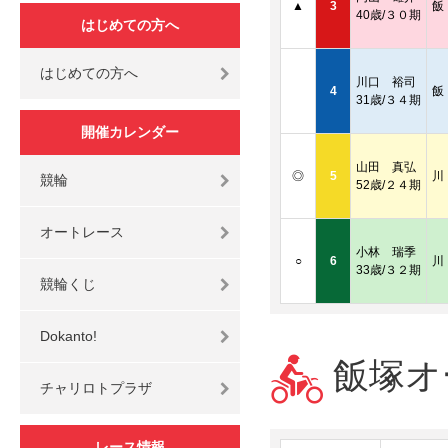
▲
3
飯
40歳/３０期
はじめての方へ
はじめての方へ
川口 裕司
4
飯
31歳/３４期
開催カレンダー
山田 真弘
◎
5
川
競輪
52歳/２４期
オートレース
小林 瑞季
○
6
川
33歳/３２期
競輪くじ
Dokanto!
飯塚オー
チャリロトプラザ
レース情報