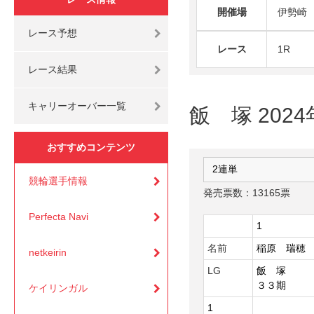
開催場
伊勢崎
レース予想
レース
1R
レース結果
キャリーオーバー一覧
飯 塚 202
おすすめコンテンツ
競輪選手情報
発売票数：13165票
Perfecta Navi
1
名前
稲原 瑞穂
netkeirin
LG
飯 塚
３３期
ケイリンガル
1