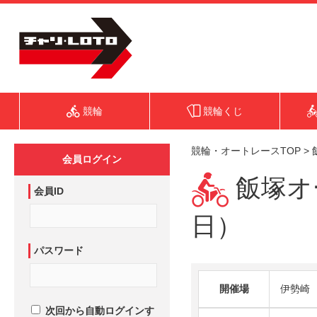
競輪
競輪くじ
競輪・オートレースTOP
>
会員ログイン
飯塚オー
会員ID
日）
パスワード
開催場
伊勢崎
次回から自動ログインす