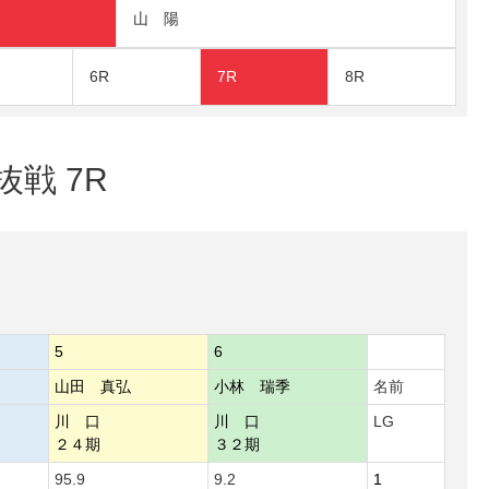
山 陽
6R
7R
8R
抜戦 7R
5
6
山田 真弘
小林 瑞季
名前
川 口
川 口
LG
２４期
３２期
95.9
9.2
1