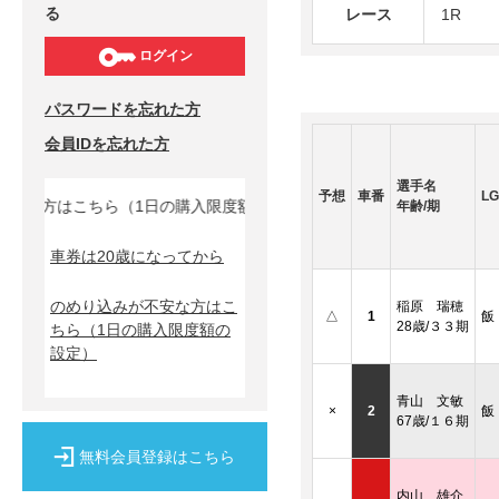
る
レース
1R
ログイン
パスワードを忘れた方
会員IDを忘れた方
選手名
予想
車番
LG
な方はこちら（1日の購入限度額の設定）↓
年齢/期
車券は20歳になってから
のめり込みが不安な方はこ
稲原 瑞穂
△
1
飯
28歳/３３期
ちら
（1日の購入限度額の
設定）
青山 文敏
×
2
飯
67歳/１６期
無料会員登録はこちら
内山 雄介