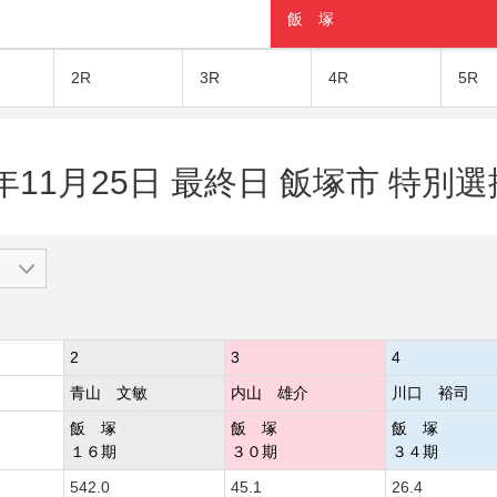
飯 塚
2R
3R
4R
5R
4年11月25日 最終日 飯塚市 特別選
2
3
4
青山 文敏
内山 雄介
川口 裕司
飯 塚
飯 塚
飯 塚
１６期
３０期
３４期
542.0
45.1
26.4