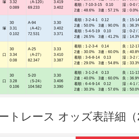
 塚
3.32
（A-120）
3.419
着順：7-10-3-15 0.10
湿：0-0 / 
0.089
69.233
3.402
2連：48.6% 3連：57.1%
湿：0.0%
着順：3-2-4-1 0.12
良：15-14 
30
A-94
3.30
2連：50.0% 3連：90.0%
良：36.3
 塚
3.31
（A-42）
3.402
着順：5-4-5-19 0.10
湿：0-2 / 
0.102
72.531
3.371
2連：26.5% 3連：41.2%
湿：14.3
着順：1-2-3-4 0.14
良：12-17 
30
A-25
3.33
2連：30.0% 3連：60.0%
良：40.8
 口
3.34
（A-27）
3.410
着順：3-6-8-14 0.13
湿：3-2 / 
0.08
82.347
3.387
2連：29.0% 3連：54.8%
湿：33.3
着順：3-1-2-4 0.13
良：11-13 
30
S-20
3.30
2連：40.0% 3連：60.0%
良：36.9
 口
3.28
（S-24）
3.406
着順：6-4-9-14 0.12
湿：4-1 / 
0.106
104.582
3.390
2連：30.3% 3連：57.6%
湿：50.0
トレース オッズ表詳細（20