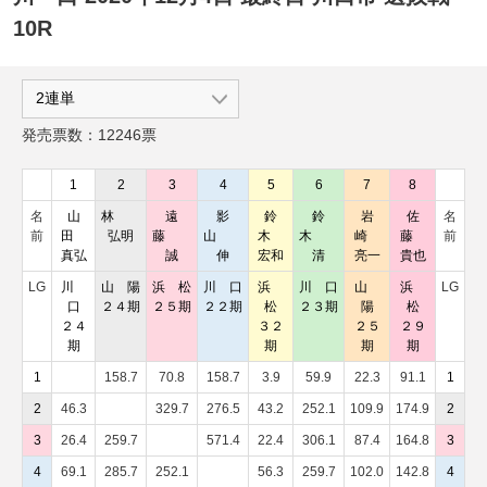
10R
発売票数：12246票
1
2
3
4
5
6
7
8
名
山
林
遠
影
鈴
鈴
岩
佐
名
前
田
弘明
藤
山
木
木
崎
藤
前
真弘
誠
伸
宏和
清
亮一
貴也
LG
川
山 陽
浜 松
川 口
浜
川 口
山
浜
LG
口
２４期
２５期
２２期
松
２３期
陽
松
２４
３２
２５
２９
期
期
期
期
1
158.7
70.8
158.7
3.9
59.9
22.3
91.1
1
2
46.3
329.7
276.5
43.2
252.1
109.9
174.9
2
3
26.4
259.7
571.4
22.4
306.1
87.4
164.8
3
4
69.1
285.7
252.1
56.3
259.7
102.0
142.8
4