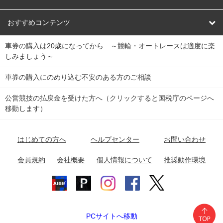
競輪くじ
レース結果
北日本
函館競輪場
青森競輪場
いわき平競輪場
おすすめコンテンツ
車券の購入は20歳になってから ～競輪・オートレースは適度に楽
Dokanto!
キャリーオーバー一覧
関
競輪選手情報
弥彦競輪場
前橋競輪場
取手競輪場
宇都宮競輪場
しみましょう～
東
大宮競輪場
西武園競輪場
京王閣競輪場
立川競輪場
チャリロトプラザ
Perfecta Navi
車券の購入にのめり込む不安のある方のご相談
南
松戸競輪場
千葉競輪場
川崎競輪場
平塚競輪場
公営競技の払戻金を受けた方へ（クリックすると国税庁のページへ
netkeirin
関
移動します）
小田原競輪場
伊東競輪場
静岡競輪場
東
ケイリンガル
中
名古屋競輪場
岐阜競輪場
大垣競輪場
豊橋競輪場
はじめての方へ
ヘルプセンター
お問い合わせ
部
チャリレンジャー
富山競輪場
松阪競輪場
四日市競輪場
会員規約
会社概要
個人情報について
推奨動作環境
競輪場情報
近
福井競輪場
奈良競輪場
向日町競輪場
和歌山競輪場
畿
岸和田競輪場
オートレース場情報
PCサイトへ移動