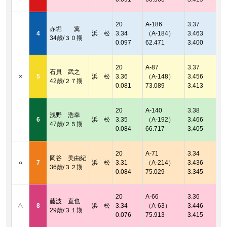
2
着
20
A-186
3.37
赤堀 翼
2
4
浜 松
3.34
（A-184）
3.463
34歳/３０期
着
0.097
62.471
3.400
2
着
20
A-87
3.37
石貝 武之
2
×
5
浜 松
3.36
（A-148）
3.456
42歳/２７期
着
0.081
73.089
3.413
2
着
20
A-140
3.38
浅野 浩幸
2
6
浜 松
3.35
（A-192）
3.466
47歳/２５期
着
0.084
66.717
3.405
2
着
20
A-71
3.34
岡谷 美由紀
2
○
7
浜 松
3.31
（A-214）
3.436
36歳/３２期
着
0.084
75.029
3.345
2
着
20
A-66
3.36
藤波 直也
2
△
8
浜 松
3.34
（A-63）
3.446
29歳/３１期
着
0.076
75.913
3.415
2