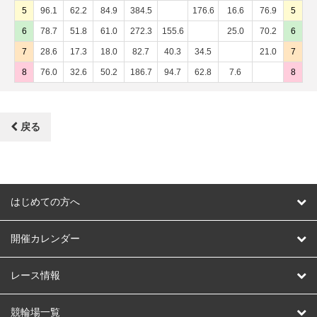
5
96.1
62.2
84.9
384.5
176.6
16.6
76.9
5
6
78.7
51.8
61.0
272.3
155.6
25.0
70.2
6
7
28.6
17.3
18.0
82.7
40.3
34.5
21.0
7
8
76.0
32.6
50.2
186.7
94.7
62.8
7.6
8
戻る
はじめての方へ
はじめての方へ
開催カレンダー
競輪
レース情報
オートレース
レース予想
競輪場一覧