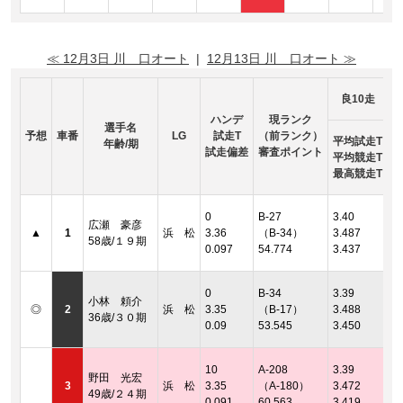
≪ 12月3日 川 口オート
|
12月13日 川 口オート ≫
良10走
ハンデ
現ランク
選手名
予想
車番
LG
試走T
（前ランク）
平均試走T
年齢/期
試走偏差
審査ポイント
平均競走T
最高競走T
着
0
B-27
3.40
広瀬 豪彦
2
▲
1
浜 松
3.36
（B-34）
3.487
58歳/１９期
着
0.097
54.774
3.437
2
着
0
B-34
3.39
小林 頼介
2
◎
2
浜 松
3.35
（B-17）
3.488
36歳/３０期
着
0.09
53.545
3.450
2
着
10
A-208
3.39
野田 光宏
2
3
浜 松
3.35
（A-180）
3.472
49歳/２４期
着
0.091
60.563
3.419