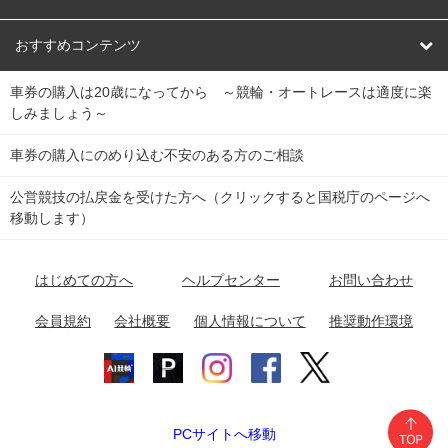
競輪くじ
レース結果
北日本
函館競輪場
青森競輪場
いわき平競輪場
おすすめコンテンツ
車券の購入は20歳になってから ～競輪・オートレースは適度に楽
Dokanto!
キャリーオーバー一覧
関
競輪選手情報
弥彦競輪場
前橋競輪場
取手競輪場
宇都宮競輪場
しみましょう～
東
大宮競輪場
西武園競輪場
京王閣競輪場
立川競輪場
チャリロトプラザ
Perfecta Navi
車券の購入にのめり込む不安のある方のご相談
南
松戸競輪場
千葉競輪場
川崎競輪場
平塚競輪場
公営競技の払戻金を受けた方へ（クリックすると国税庁のページへ
netkeirin
関
移動します）
小田原競輪場
伊東競輪場
静岡競輪場
東
ケイリンガル
中
名古屋競輪場
岐阜競輪場
大垣競輪場
豊橋競輪場
はじめての方へ
ヘルプセンター
お問い合わせ
部
チャリレンジャー
富山競輪場
松阪競輪場
四日市競輪場
会員規約
会社概要
個人情報について
推奨動作環境
競輪場情報
近
福井競輪場
奈良競輪場
向日町競輪場
和歌山競輪場
畿
岸和田競輪場
オートレース場情報
PCサイトへ移動