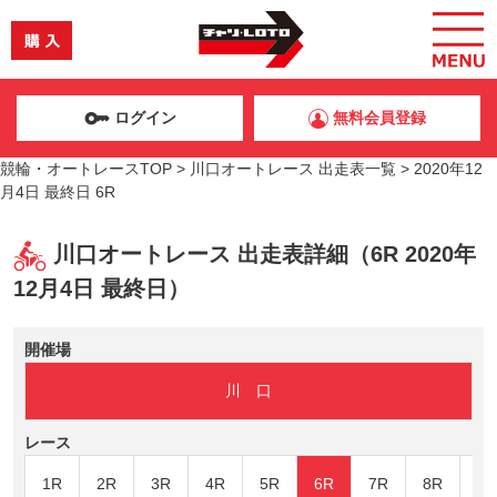
ログイン
無料会員登録
競輪・オートレースTOP
>
川口オートレース 出走表一覧
>
2020年12
月4日 最終日 6R
川口オートレース 出走表詳細（6R 2020年
12月4日 最終日）
開催場
川 口
レース
1R
2R
3R
4R
5R
6R
7R
8R
9R