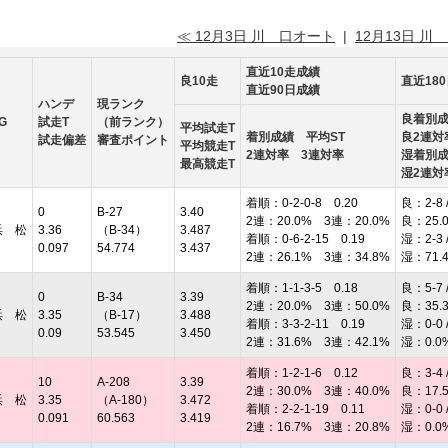
≪ 12月3日 川 口オート
|
12月13日 川
直近10走成績
良10走
直近18
直近90日成績
ハンデ
現ランク
良着別
G
試走T
（前ランク）
平均試走T
着別成績 平均ST
良2連対
試走偏差
審査ポイント
平均競走T
2連対率 3連対率
湿着別
最高競走T
湿2連対
着順：0-2-0-8 0.20
良：2-8 /
0
B-27
3.40
2連：20.0% 3連：20.0%
良：25.
浜 松
3.36
（B-34）
3.487
着順：0-6-2-15 0.19
湿：2-3 /
0.097
54.774
3.437
2連：26.1% 3連：34.8%
湿：71.
着順：1-1-3-5 0.18
良：5-7 /
0
B-34
3.39
2連：20.0% 3連：50.0%
良：35.
浜 松
3.35
（B-17）
3.488
着順：3-3-2-11 0.19
湿：0-0 /
0.09
53.545
3.450
2連：31.6% 3連：42.1%
湿：0.0
着順：1-2-1-6 0.12
良：3-4 /
10
A-208
3.39
2連：30.0% 3連：40.0%
良：17.
浜 松
3.35
（A-180）
3.472
着順：2-2-1-19 0.11
湿：0-0 /
0.091
60.563
3.419
2連：16.7% 3連：20.8%
湿：0.0