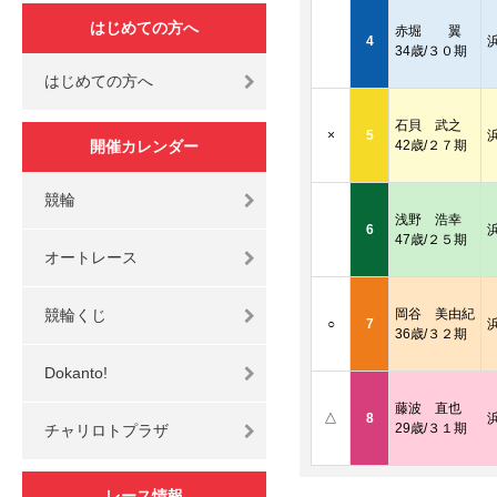
はじめての方へ
赤堀 翼
4
34歳/３０期
はじめての方へ
石貝 武之
×
5
開催カレンダー
42歳/２７期
競輪
浅野 浩幸
6
47歳/２５期
オートレース
競輪くじ
岡谷 美由紀
○
7
36歳/３２期
Dokanto!
藤波 直也
△
8
29歳/３１期
チャリロトプラザ
レース情報