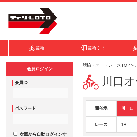
競輪
競輪くじ
競輪・オートレースTOP
>
会員ログイン
川口オー
会員ID
パスワード
開催場
川 口
レース
1R
次回から自動ログインす