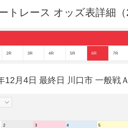
ートレース オッズ表詳細（20
2R
3R
4R
5R
6R
7R
0年12月4日 最終日 川口市 一般戦Ａ
2
3
4
5