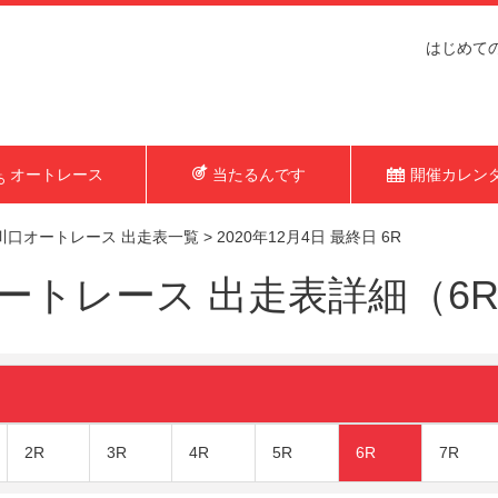
はじめて
オートレース
当たるんです
開催カレン
川口オートレース 出走表一覧
>
2020年12月4日 最終日 6R
トレース 出走表詳細（6R 2
2R
3R
4R
5R
6R
7R