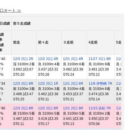
 口オート ≫
0日成績
前５走成績
成績
率
前走
前々走
３走前
4走前
5走前
成績
率
 40
12/3 川口 2R
12/2 川口 4R
12/1 川口 4R
11/27 川口 9R
11/26 
0%
湿 3100m 2着
良 3100m 4着
良 3100m 6着
良 3100m 8着
良 3100
 7
3.692 試3.67
3.437 試3.32
3.482 試3.38
3.481 試3.39
3.484 試
4%
ST0.20
ST0.26
ST0.24
ST0.22
ST0.25
 34
12/3 川口 8R
12/2 川口 1R
12/1 川口 6R
11/6 伊勢崎 7R
11/5 伊
3%
斑 3100m 3着
良 3100m 3着
良 3100m 4着
良 3100m 6着
良 3100
 7
3.486 試3.47
3.462 試3.38
3.453 試3.37
3.474 試3.36
3.463 試
%
ST0.25
ST0.11
ST0.21
ST0.14
ST0.25
 40
12/3 川口 8R
12/2 川口 8R
12/1 川口 9R
11/15 浜松 7R
11/14 
5%
斑 3100m 5着
良 3100m 5着
良 3100m 5着
良 3100m 2着
良 3100
 3
3.487 試3.52
3.419 試3.35
3.441 試3.38
3.450 試3.37
3.469 試
%
ST0.11
ST0.17
ST0.13
ST0.06
ST0.10