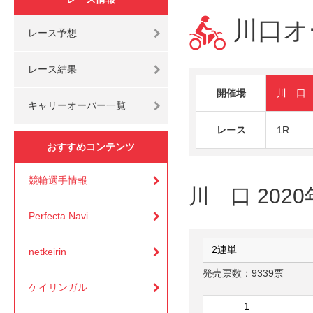
川口オ
レース予想
レース結果
開催場
川 口
キャリーオーバー一覧
レース
1R
おすすめコンテンツ
競輪選手情報
川 口 202
Perfecta Navi
netkeirin
発売票数：9339票
ケイリンガル
1