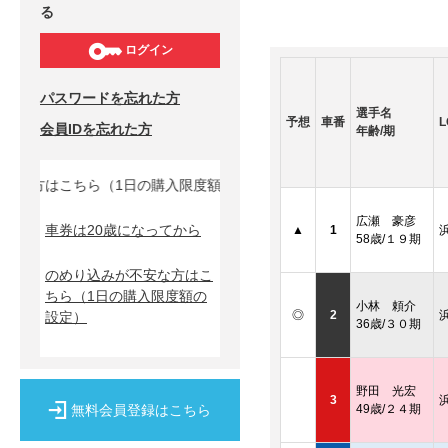
る
ログイン
パスワードを忘れた方
選手名
予想
車番
L
会員IDを忘れた方
年齢/期
な方はこちら（1日の購入限度額の設定）↓
広瀬 豪彦
車券は20歳になってから
▲
1
58歳/１９期
のめり込みが不安な方はこ
ちら
（1日の購入限度額の
小林 頼介
◎
2
設定）
36歳/３０期
野田 光宏
3
無料会員登録はこちら
49歳/２４期