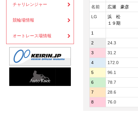
チャリレンジャー
名前
広瀬 豪彦
LG
浜 松
競輪場情報
１９期
1
オートレース場情報
2
24.3
3
31.2
4
172.0
5
96.1
6
78.7
7
28.6
8
76.0