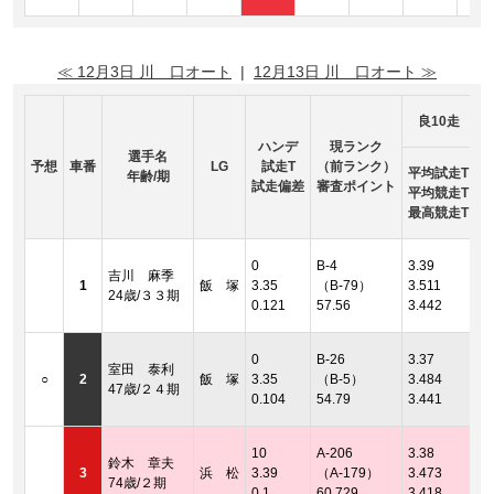
≪ 12月3日 川 口オート
|
12月13日 川 口オート ≫
良10走
ハンデ
現ランク
選手名
予想
車番
LG
試走T
（前ランク）
平均試走T
年齢/期
試走偏差
審査ポイント
平均競走T
最高競走T
着
0
B-4
3.39
吉川 麻季
2
1
飯 塚
3.35
（B-79）
3.511
24歳/３３期
着
0.121
57.56
3.442
2
着
0
B-26
3.37
室田 泰利
2
○
2
飯 塚
3.35
（B-5）
3.484
47歳/２４期
着
0.104
54.79
3.441
2
着
10
A-206
3.38
鈴木 章夫
2
3
浜 松
3.39
（A-179）
3.473
74歳/２期
着
0.1
60.729
3.418