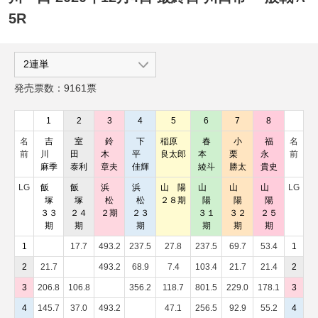
5R
発売票数：9161票
1
2
3
4
5
6
7
8
名
吉
室
鈴
下
稲原
春
小
福
名
前
川
田
木
平
良太郎
本
栗
永
前
麻季
泰利
章夫
佳輝
綾斗
勝太
貴史
LG
飯
飯
浜
浜
山 陽
山
山
山
LG
塚
塚
松
松
２８期
陽
陽
陽
３３
２４
２期
２３
３１
３２
２５
期
期
期
期
期
期
1
17.7
493.2
237.5
27.8
237.5
69.7
53.4
1
2
21.7
493.2
68.9
7.4
103.4
21.7
21.4
2
3
206.8
106.8
356.2
118.7
801.5
229.0
178.1
3
4
145.7
37.0
493.2
47.1
256.5
92.9
55.2
4