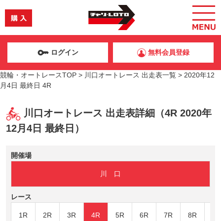
ログイン
無料会員登録
競輪・オートレースTOP
>
川口オートレース 出走表一覧
>
2020年12
月4日 最終日 4R
川口オートレース 出走表詳細（4R 2020年
12月4日 最終日）
開催場
川 口
レース
1R
2R
3R
4R
5R
6R
7R
8R
9R