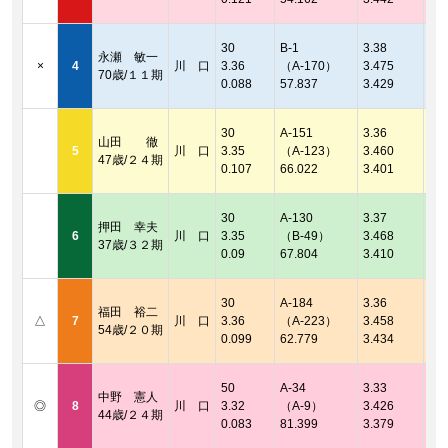
2連
着順
30
B-1
3.38
永瀬 敏一
2連
×
4
川 口
3.36
（A-170）
3.475
70歳/１１期
着順
0.088
57.837
3.429
2連
着順
30
A-151
3.36
山田 徹
2連
5
川 口
3.35
（A-123）
3.460
47歳/２４期
着順
0.107
66.022
3.401
2連
着順
30
A-130
3.37
押田 幸夫
2連
6
川 口
3.35
（B-49）
3.468
37歳/３２期
着順
0.09
67.804
3.410
2連
着順
30
A-184
3.36
福田 裕二
2連
△
7
川 口
3.36
（A-223）
3.458
54歳/２０期
着順
0.099
62.779
3.434
2連
着順
50
A-34
3.33
中野 憲人
2連
◎
8
川 口
3.32
（A-9）
3.426
44歳/２４期
着順
0.083
81.399
3.379
2連