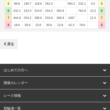
5
98.8
190.7
118.6
281.0
593.2
232.1
3.0
5
6
232.1
152.5
314.0
254.2
355.9
762.8
13.2
6
7
444.9
254.2
296.6
533.9
266.9
1067
21.5
7
8
18.6
30.6
23.6
30.6
13.9
42.3
79.6
8
戻る
はじめての方へ
はじめての方へ
開催カレンダー
競輪
レース情報
オートレース
レース予想
競輪場一覧