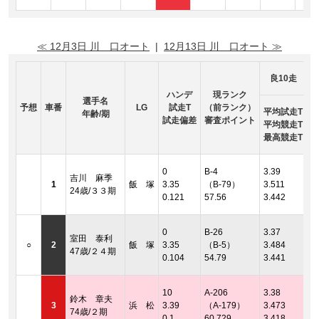
≪ 12月3日 川 口オート
|
12月13日 川 口オート ≫
良10走
ハンデ
現ランク
選手名
予想
車番
LG
試走T
（前ランク）
平均試走T
年齢/期
試走偏差
審査ポイント
平均競走T
最高競走T
着
0
B-4
3.39
吉川 麻季
2
1
飯 塚
3.35
（B-79）
3.511
24歳/３３期
着
0.121
57.56
3.442
2
着
0
B-26
3.37
室田 泰利
2
○
2
飯 塚
3.35
（B-5）
3.484
47歳/２４期
着
0.104
54.79
3.441
2
着
10
A-206
3.38
鈴木 章夫
2
3
浜 松
3.39
（A-179）
3.473
74歳/２期
着
0.1
60.729
3.418