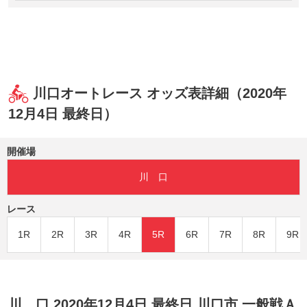
川口オートレース オッズ表詳細（2020年
12月4日 最終日）
開催場
川 口
レース
1R
2R
3R
4R
5R
6R
7R
8R
9R
川 口 2020年12月4日 最終日 川口市 一般戦Ａ