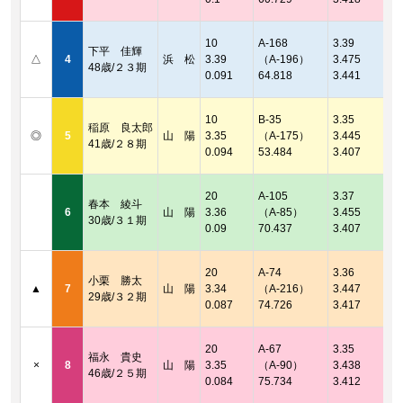
2
着
10
A-168
3.39
下平 佳輝
2
△
4
浜 松
3.39
（A-196）
3.475
48歳/２３期
着
0.091
64.818
3.441
2
着
10
B-35
3.35
稲原 良太郎
2
◎
5
山 陽
3.35
（A-175）
3.445
41歳/２８期
着
0.094
53.484
3.407
2
着
20
A-105
3.37
春本 綾斗
2
6
山 陽
3.36
（A-85）
3.455
30歳/３１期
着
0.09
70.437
3.407
2
着
20
A-74
3.36
小栗 勝太
2
▲
7
山 陽
3.34
（A-216）
3.447
29歳/３２期
着
0.087
74.726
3.417
2
着
20
A-67
3.35
福永 貴史
2
×
8
山 陽
3.35
（A-90）
3.438
46歳/２５期
着
0.084
75.734
3.412
2