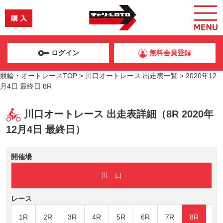
ログイン
無料会員登録
競輪・オートレースTOP
>
川口オートレース 出走表一覧
>
2020年12
月4日 最終日 8R
川口オートレース 出走表詳細（8R 2020年
12月4日 最終日）
開催場
川 口
レース
1R
2R
3R
4R
5R
6R
7R
8R
9R