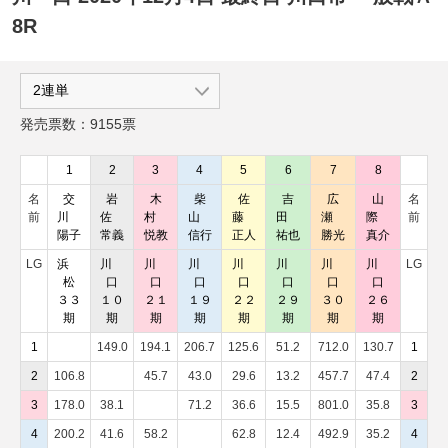
8R
発売票数：9155票
1
2
3
4
5
6
7
8
名
交
岩
木
柴
佐
吉
広
山
名
前
川
佐
村
山
藤
田
瀬
際
前
陽子
常義
悦教
信行
正人
祐也
勝光
真介
LG
浜
川
川
川
川
川
川
川
LG
松
口
口
口
口
口
口
口
３３
１０
２１
１９
２２
２９
３０
２６
期
期
期
期
期
期
期
期
1
149.0
194.1
206.7
125.6
51.2
712.0
130.7
1
2
106.8
45.7
43.0
29.6
13.2
457.7
47.4
2
3
178.0
38.1
71.2
36.6
15.5
801.0
35.8
3
4
200.2
41.6
58.2
62.8
12.4
492.9
35.2
4