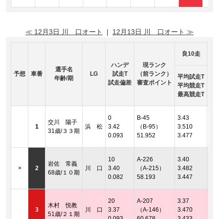
≪ 12月3日 川 口オート
|
12月13日 川 口オート ≫
良10走
ハンデ
現ランク
選手名
予想
車番
LG
試走T
（前ランク）
平均試走T
年齢/期
試走偏差
審査ポイント
平均競走T
最高競走T
着順
0
B-45
3.43
交川 陽子
2連
1
浜 松
3.42
（B-95）
3.510
31歳/３３期
着順
0.093
51.952
3.477
2連
着順
10
A-226
3.40
岩佐 常義
2連
×
2
川 口
3.40
（A-215）
3.482
68歳/１０期
着順
0.082
58.193
3.447
2連
着順
20
A-207
3.37
木村 悦教
2連
3
川 口
3.37
（A-146）
3.470
51歳/２１期
着順
0.093
60.678
3.433