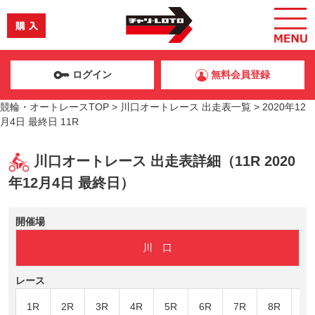
ログイン
無料会員登録
競輪・オートレースTOP
>
川口オートレース 出走表一覧
>
2020年12
月4日 最終日 11R
川口オートレース 出走表詳細（11R 2020
年12月4日 最終日）
開催場
川 口
レース
1R
2R
3R
4R
5R
6R
7R
8R
9R