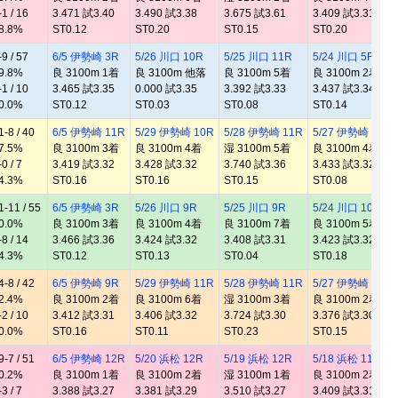
 / 16
3.471 試3.40
3.490 試3.38
3.675 試3.61
3.409 試3.31
8.8%
ST0.12
ST0.20
ST0.15
ST0.20
 / 57
6/5 伊勢崎 3R
5/26 川口 10R
5/25 川口 11R
5/24 川口 5R
9.8%
良 3100m 1着
良 3100m 他落
良 3100m 5着
良 3100m 2着
 / 10
3.465 試3.35
0.000 試3.35
3.392 試3.33
3.437 試3.34
0.0%
ST0.12
ST0.03
ST0.08
ST0.14
8 / 40
6/5 伊勢崎 11R
5/29 伊勢崎 10R
5/28 伊勢崎 11R
5/27 伊勢崎 2R
7.5%
良 3100m 3着
良 3100m 4着
湿 3100m 5着
良 3100m 4着
 / 7
3.419 試3.32
3.428 試3.32
3.740 試3.36
3.433 試3.32
4.3%
ST0.16
ST0.16
ST0.15
ST0.08
11 / 55
6/5 伊勢崎 3R
5/26 川口 9R
5/25 川口 9R
5/24 川口 10R
0.0%
良 3100m 3着
良 3100m 4着
良 3100m 7着
良 3100m 5着
 / 14
3.466 試3.36
3.424 試3.32
3.408 試3.31
3.423 試3.32
4.3%
ST0.12
ST0.13
ST0.04
ST0.18
8 / 42
6/5 伊勢崎 9R
5/29 伊勢崎 11R
5/28 伊勢崎 11R
5/27 伊勢崎 11R
2.4%
良 3100m 2着
良 3100m 6着
湿 3100m 3着
良 3100m 2着
 / 10
3.412 試3.31
3.406 試3.32
3.724 試3.30
3.376 試3.30
0.0%
ST0.16
ST0.11
ST0.23
ST0.15
7 / 51
6/5 伊勢崎 12R
5/20 浜松 12R
5/19 浜松 12R
5/18 浜松 11R
0.2%
良 3100m 1着
良 3100m 2着
湿 3100m 1着
良 3100m 2着
 / 7
3.388 試3.27
3.381 試3.29
3.510 試3.27
3.409 試3.31