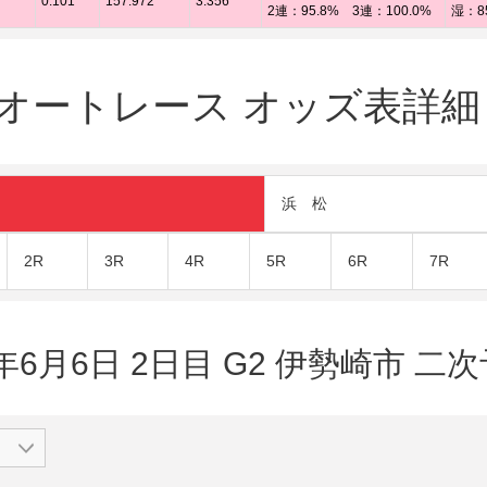
0.101
157.972
3.356
2連：95.8% 3連：100.0%
湿：8
オートレース オッズ表詳細（2
浜 松
2R
3R
4R
5R
6R
7R
年6月6日 2日目 G2 伊勢崎市 二次