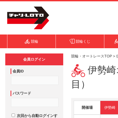
競輪
競輪くじ
競輪・オートレースTOP
>
会員ログイン
伊勢崎オ
会員ID
目）
パスワード
開催場
伊勢崎
次回から自動ログインす