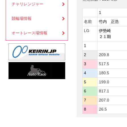
チャリレンジャー
1
競輪場情報
名前
竹内 正浩
LG
伊勢崎
オートレース場情報
２１期
1
2
209.8
3
517.5
4
180.5
5
199.0
6
817.1
7
207.0
8
26.5