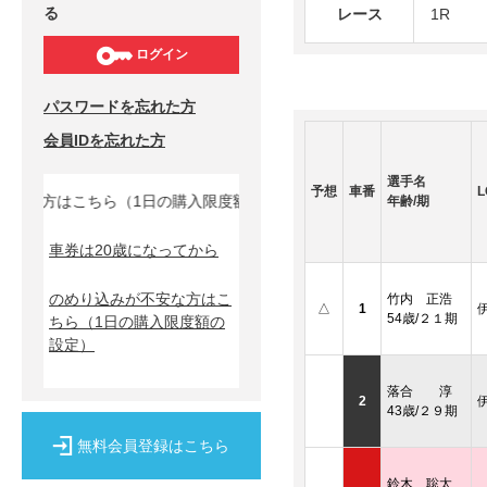
る
レース
1R
ログイン
パスワードを忘れた方
会員IDを忘れた方
選手名
予想
車番
L
な方はこちら（1日の購入限度額の設定）↓
年齢/期
車券は20歳になってから
のめり込みが不安な方はこ
竹内 正浩
△
1
54歳/２１期
ちら
（1日の購入限度額の
設定）
落合 淳
2
43歳/２９期
無料会員登録はこちら
鈴木 聡太