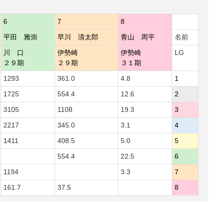
6
7
8
平田 雅崇
早川 清太郎
青山 周平
名前
川 口
伊勢崎
伊勢崎
LG
２９期
２９期
３１期
1293
361.0
4.8
1
1725
554.4
12.6
2
3105
1108
19.3
3
2217
345.0
3.1
4
1411
408.5
5.0
5
554.4
22.5
6
1194
3.3
7
161.7
37.5
8