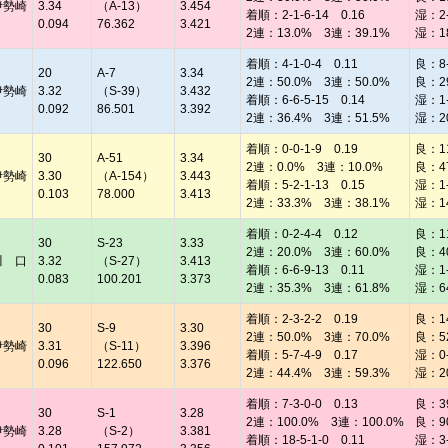
伊勢崎
3.34
（A-13）
3.454
着順：2-1-6-14 0.16
湿：2-1
0.094
76.362
3.421
2連：13.0% 3連：39.1%
湿：1
着順：4-1-0-4 0.11
良：8-9
20
A-7
3.34
2連：50.0% 3連：50.0%
良：2
伊勢崎
3.32
（S-39）
3.432
着順：6-6-5-15 0.14
湿：1-1
0.092
86.501
3.392
2連：36.4% 3連：51.5%
湿：2
着順：0-0-1-9 0.19
良：11-
30
A-51
3.34
2連：0.0% 3連：10.0%
良：4
伊勢崎
3.30
（A-154）
3.443
着順：5-2-1-13 0.15
湿：1-0
0.103
78.000
3.413
2連：33.3% 3連：38.1%
湿：1
着順：0-2-4-4 0.12
良：11-
30
S-23
3.33
2連：20.0% 3連：60.0%
良：4
川 口
3.32
（S-27）
3.413
着順：6-6-9-13 0.11
湿：1-8
0.083
100.201
3.373
2連：35.3% 3連：61.8%
湿：6
着順：2-3-2-2 0.19
良：14-
30
S-9
3.30
2連：50.0% 3連：70.0%
良：5
伊勢崎
3.31
（S-11）
3.396
着順：5-7-4-9 0.17
湿：0-2
0.096
122.650
3.376
2連：44.4% 3連：59.3%
湿：2
着順：7-3-0-0 0.13
良：39-
30
S-1
3.28
2連：100.0% 3連：100.0%
良：9
伊勢崎
3.28
（S-2）
3.381
着順：18-5-1-0 0.11
湿：3-3