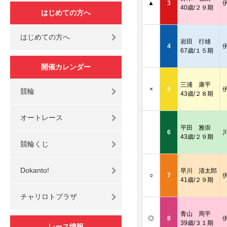
▲
3
40歳/２９期
はじめての方へ
はじめての方へ
岩田 行雄
4
67歳/１５期
開催カレンダー
三浦 康平
×
5
競輪
43歳/２８期
オートレース
平田 雅崇
6
43歳/２９期
競輪くじ
Dokanto!
早川 清太郎
○
7
41歳/２９期
チャリロトプラザ
青山 周平
◎
8
39歳/３１期
レース情報