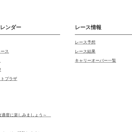
カレンダー
レース情報
レース予想
レース
レース結果
じ
キャリーオーバー一覧
!
ロトプラザ
スは適度に楽しみましょう～