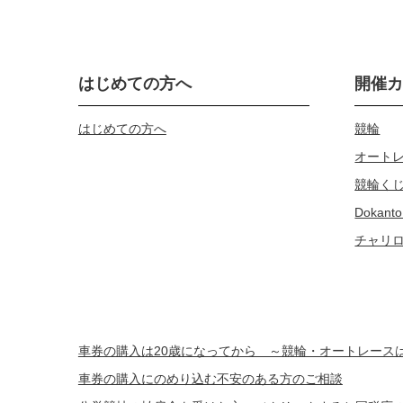
はじめての方へ
開催
はじめての方へ
競輪
オート
競輪く
Dokanto
チャリ
車券の購入は20歳になってから ～競輪・オートレー
車券の購入にのめり込む不安のある方のご相談