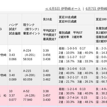
≪ 6月5日 伊勢崎オート
|
6月7日 伊勢
直近10走成績
良10走
直近18
直近90日成績
ハンデ
現ランク
良着別
G
試走T
（前ランク）
平均試走T
着別成績 平均ST
良2連対
試走偏差
審査ポイント
平均競走T
2連対率 3連対率
湿着別
最高競走T
湿2連対
着順：1-0-3-5 0.17
良：2-3 /
0
A-224
3.39
2連：10.0% 3連：40.0%
良：14.
伊勢崎
3.43
（A-201）
3.456
着順：1-1-2-7 0.17
湿：0-0 /
0.066
58.916
3.438
2連：16.7% 3連：33.3%
湿：0.0
着順：3-1-0-6 0.15
良：3-4 /
0
A-215
3.40
2連：40.0% 3連：40.0%
良：14.
伊勢崎
3.40
（A-200）
3.489
着順：3-2-1-17 0.15
湿：5-1 /
0.089
60.059
3.462
2連：21.7% 3連：26.1%
湿：66.
着順：1-2-1-6 0.13
良：4-9 /
10
A-52
3.38
2連：30.0% 3連：40.0%
良：30.
浜 松
3.37
（A-128）
3.457
着順：2-7-4-14 0.15
湿：1-1 /
0.077
77.940
3.430
2連：33.3% 3連：48.1%
湿：28.