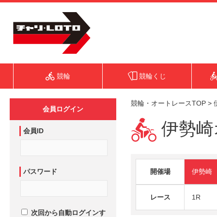
競輪
競輪くじ
競輪・オートレースTOP
>
会員ログイン
伊勢崎オ
会員ID
パスワード
開催場
伊勢崎
レース
1R
次回から自動ログインす