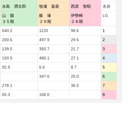
永島 潤太郎
牧瀬 嘉葵
西原 智昭
名前
山 陽
飯 塚
伊勢崎
LG
３５期
２９期
２８期
640.2
1120
98.6
1
200.6
497.9
29.6
2
139.5
350.7
21.7
3
193.9
480.1
27.1
4
92.9
6.6
8.7
5
347.6
25.0
6
278.1
36.5
7
65.3
168.0
8