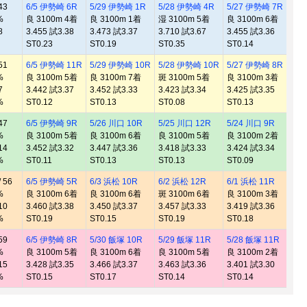
43
6/5 伊勢崎 6R
5/29 伊勢崎 1R
5/28 伊勢崎 4R
5/27 伊勢崎 7R
5/2
%
良 3100m 4着
良 3100m 1着
湿 3100m 5着
良 3100m 6着
良 3
8
3.455 試3.38
3.473 試3.37
3.710 試3.67
3.455 試3.36
3.4
ST0.23
ST0.19
ST0.35
ST0.14
ST0
51
6/5 伊勢崎 11R
5/29 伊勢崎 10R
5/28 伊勢崎 10R
5/27 伊勢崎 8R
5/2
%
良 3100m 5着
良 3100m 7着
斑 3100m 5着
良 3100m 3着
良 3
7
3.442 試3.37
3.452 試3.33
3.423 試3.34
3.425 試3.35
3.4
%
ST0.12
ST0.13
ST0.08
ST0.13
ST0
47
6/5 伊勢崎 9R
5/26 川口 10R
5/25 川口 12R
5/24 川口 9R
5/2
%
良 3100m 5着
良 3100m 6着
良 3100m 5着
良 3100m 2着
良 3
14
3.452 試3.32
3.447 試3.36
3.418 試3.33
3.424 試3.34
3.4
%
ST0.11
ST0.13
ST0.13
ST0.09
ST0
 56
6/5 伊勢崎 5R
6/3 浜松 10R
6/2 浜松 12R
6/1 浜松 11R
5/3
%
良 3100m 6着
良 3100m 6着
斑 3100m 6着
良 3100m 3着
斑 3
10
3.460 試3.38
3.450 試3.37
3.457 試3.33
3.419 試3.36
3.4
%
ST0.19
ST0.15
ST0.19
ST0.18
ST0
59
6/5 伊勢崎 8R
5/30 飯塚 10R
5/29 飯塚 11R
5/28 飯塚 11R
5/2
%
良 3100m 5着
良 3100m 6着
良 3100m 5着
良 3100m 2着
斑 3
15
3.428 試3.35
3.466 試3.37
3.463 試3.36
3.401 試3.30
3.4
%
ST0.15
ST0.17
ST0.14
ST0.14
ST0