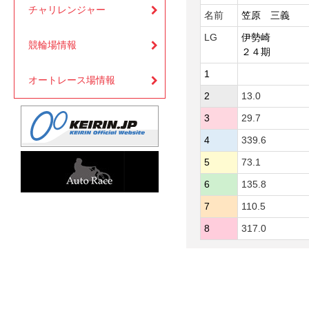
チャリレンジャー
名前
笠原 三義
LG
伊勢崎
競輪場情報
２４期
1
オートレース場情報
2
13.0
3
29.7
4
339.6
5
73.1
6
135.8
7
110.5
8
317.0