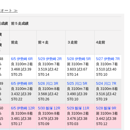
崎オート ≫
日成績
前５走成績
績
率
前走
前々走
３走前
4走前
5走
績
率
48
6/5 伊勢崎 6R
5/29 伊勢崎 2R
5/28 伊勢崎 5R
5/27 伊勢崎 7R
5/2
%
良 3100m 2着
良 3100m 7着
斑 3100m 7着
良 3100m 7着
良 3
7
3.468 試3.39
3.519 試3.42
3.603 試3.67
3.510 試3.40
3.4
%
ST0.25
ST0.14
ST0.14
ST0.10
ST0
49
6/5 伊勢崎 8R
5/26 川口 3R
5/25 川口 5R
5/24 川口 7R
5/2
%
良 3100m 2着
良 3100m 8着
良 3100m 7着
良 3100m 8着
良 3
8
3.432 試3.39
3.568 試3.42
3.490 試3.39
3.516 試3.42
3.4
%
ST0.22
ST0.26
ST0.10
ST0.19
ST0
50
6/5 伊勢崎 12R
5/30 飯塚 12R
5/29 飯塚 11R
5/28 飯塚 9R
5/2
%
良 3100m 8着
良 3100m 8着
良 3100m 2着
斑 3100m 3着
良 3
15
3.481 試3.38
3.479 試3.39
3.476 試3.38
3.442 試3.38
3.4
%
ST0.17
ST0.09
ST0.03
ST0.12
ST0