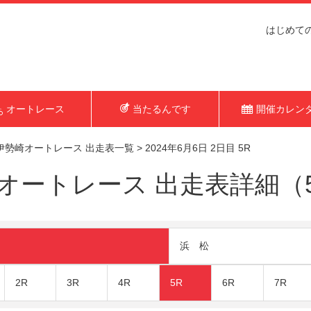
はじめて
オートレース
当たるんです
開催カレン
伊勢崎オートレース 出走表一覧
>
2024年6月6日 2日目 5R
ートレース 出走表詳細（5R 
浜 松
2R
3R
4R
5R
6R
7R