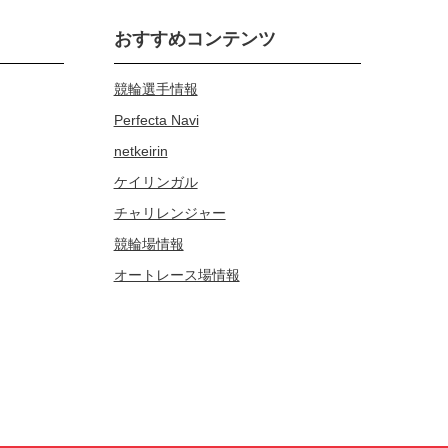
おすすめコンテンツ
競輪選手情報
Perfecta Navi
netkeirin
ケイリンガル
チャリレンジャー
競輪場情報
オートレース場情報