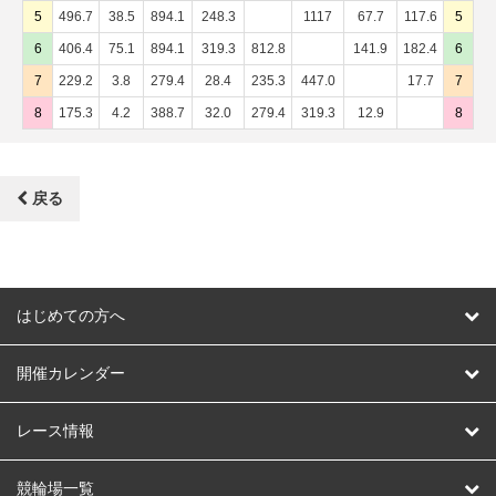
5
496.7
38.5
894.1
248.3
1117
67.7
117.6
5
6
406.4
75.1
894.1
319.3
812.8
141.9
182.4
6
7
229.2
3.8
279.4
28.4
235.3
447.0
17.7
7
8
175.3
4.2
388.7
32.0
279.4
319.3
12.9
8
戻る
はじめての方へ
はじめての方へ
開催カレンダー
競輪
レース情報
オートレース
レース予想
競輪場一覧