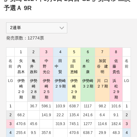
予選Ａ 9R
発売票数：12774票
1
2
3
4
5
6
7
8
名
矢
亀
中
田
吉
松
加賀
佐
名
前
内
井
野
中
田
本
谷 建
藤
前
昌木
政和
光公
賢
恵輔
康
明
貴也
LG
伊勢
伊勢
伊勢
伊勢崎
伊勢
伊勢崎
川 口
浜
LG
崎
崎
崎
２９期
崎
３２期
２７期
松
２０
２８
２５
２９
２９
期
期
期
期
期
1
36.7
596.1
103.9
638.7
1117
98.2
101.6
1
2
68.2
141.9
22.2
135.4
241.6
6.4
9.1
2
3
470.6
45.6
319.3
745.1
1277
114.6
182.4
3
4
255.4
9.5
357.6
470.6
638.7
29.9
48.3
4