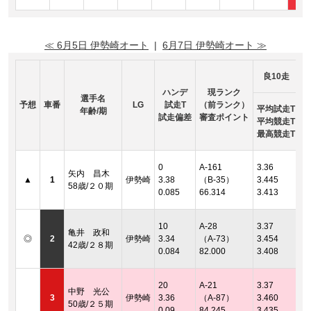
≪ 6月5日 伊勢崎オート
|
6月7日 伊勢崎オート ≫
良10走
ハンデ
現ランク
選手名
予想
車番
LG
試走T
（前ランク）
平均試走T
年齢/期
試走偏差
審査ポイント
平均競走T
最高競走T
着
0
A-161
3.36
矢内 昌木
2
▲
1
伊勢崎
3.38
（B-35）
3.445
58歳/２０期
着
0.085
66.314
3.413
2
着
10
A-28
3.37
亀井 政和
2
◎
2
伊勢崎
3.34
（A-73）
3.454
42歳/２８期
着
0.084
82.000
3.408
2
着
20
A-21
3.37
中野 光公
2
3
伊勢崎
3.36
（A-87）
3.460
50歳/２５期
着
0.09
84.245
3.435