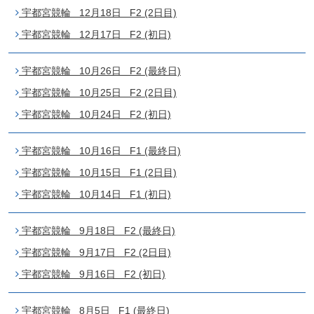
宇都宮競輪 12月18日 F2 (2日目)
宇都宮競輪 12月17日 F2 (初日)
宇都宮競輪 10月26日 F2 (最終日)
宇都宮競輪 10月25日 F2 (2日目)
宇都宮競輪 10月24日 F2 (初日)
宇都宮競輪 10月16日 F1 (最終日)
宇都宮競輪 10月15日 F1 (2日目)
宇都宮競輪 10月14日 F1 (初日)
宇都宮競輪 9月18日 F2 (最終日)
宇都宮競輪 9月17日 F2 (2日目)
宇都宮競輪 9月16日 F2 (初日)
宇都宮競輪 8月5日 F1 (最終日)