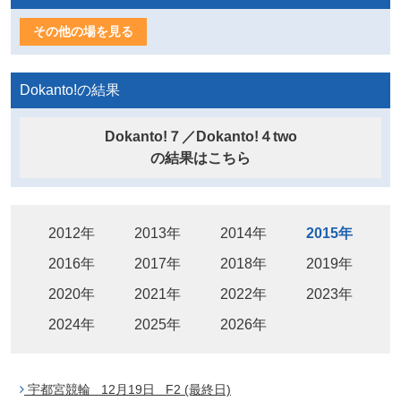
その他の場を見る
Dokanto!の結果
Dokanto!７／Dokanto!４two
の結果はこちら
2012年
2013年
2014年
2015年
2016年
2017年
2018年
2019年
2020年
2021年
2022年
2023年
2024年
2025年
2026年
宇都宮競輪 12月19日 F2 (最終日)