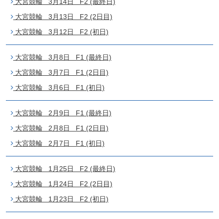
大宮競輪 3月14日 F2 (最終日)
大宮競輪 3月13日 F2 (2日目)
大宮競輪 3月12日 F2 (初日)
大宮競輪 3月8日 F1 (最終日)
大宮競輪 3月7日 F1 (2日目)
大宮競輪 3月6日 F1 (初日)
大宮競輪 2月9日 F1 (最終日)
大宮競輪 2月8日 F1 (2日目)
大宮競輪 2月7日 F1 (初日)
大宮競輪 1月25日 F2 (最終日)
大宮競輪 1月24日 F2 (2日目)
大宮競輪 1月23日 F2 (初日)