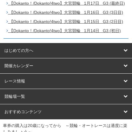
【Dokanto！/Dokanto!4two】大宮競輪 1月17日 G3 (最終日)
【Dokanto！/Dokanto!4two】大宮競輪 1月16日 G3 (3日目)
【Dokanto！/Dokanto!4two】大宮競輪 1月15日 G3 (2日目)
【Dokanto！/Dokanto!4two】大宮競輪 1月14日 G3 (初日)
はじめての方へ
はじめての方へ
開催カレンダー
競輪
レース情報
オートレース
レース予想
競輪場一覧
競輪くじ
レース結果
北日本
函館競輪場
青森競輪場
いわき平競輪場
おすすめコンテンツ
車券の購入は20歳になってから ～競輪・オートレースは適度に楽
Dokanto!
キャリーオーバー一覧
関
競輪選手情報
弥彦競輪場
前橋競輪場
取手競輪場
宇都宮競輪場
しみましょう～