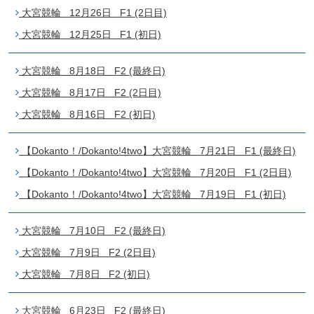
大宮競輪 12月26日 F1 (2日目)
大宮競輪 12月25日 F1 (初日)
大宮競輪 8月18日 F2 (最終日)
大宮競輪 8月17日 F2 (2日目)
大宮競輪 8月16日 F2 (初日)
【Dokanto！/Dokanto!4two】大宮競輪 7月21日 F1 (最終日)
【Dokanto！/Dokanto!4two】大宮競輪 7月20日 F1 (2日目)
【Dokanto！/Dokanto!4two】大宮競輪 7月19日 F1 (初日)
大宮競輪 7月10日 F2 (最終日)
大宮競輪 7月9日 F2 (2日目)
大宮競輪 7月8日 F2 (初日)
大宮競輪 6月23日 F2 (最終日)