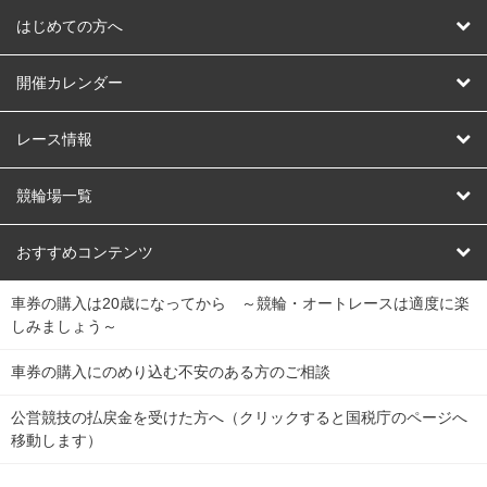
はじめての方へ
はじめての方へ
開催カレンダー
競輪
レース情報
オートレース
レース予想
競輪場一覧
競輪くじ
レース結果
北日本
函館競輪場
青森競輪場
いわき平競輪場
おすすめコンテンツ
車券の購入は20歳になってから ～競輪・オートレースは適度に楽
Dokanto!
キャリーオーバー一覧
関
競輪選手情報
弥彦競輪場
前橋競輪場
取手競輪場
宇都宮競輪場
しみましょう～
東
大宮競輪場
西武園競輪場
京王閣競輪場
立川競輪場
チャリロトプラザ
Perfecta Navi
車券の購入にのめり込む不安のある方のご相談
南
松戸競輪場
千葉競輪場
川崎競輪場
平塚競輪場
公営競技の払戻金を受けた方へ（クリックすると国税庁のページへ
netkeirin
関
移動します）
小田原競輪場
伊東競輪場
静岡競輪場
東
ケイリンガル