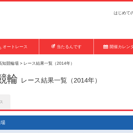
はじめて
オートレース
当たるんです
開催カレン
高知競輪場
>
レース結果一覧（2014年）
競輪
レース結果一覧（2014年）
ス
売場