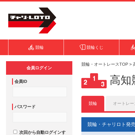
競輪
競輪くじ
競輪・オートレースTOP
>
会員ログイン
高知
会員ID
競輪
オートレー
パスワード
競輪・チャリロト発
次回から自動ログインす