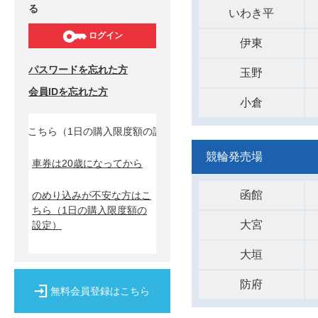
る
いわき平
ログイン
伊東
パスワードを忘れた方
玉野
会員IDを忘れた方
小倉
こちら（1日の購入限度額の設定）↓
競輪発売場
車券は20歳になってから
函館
のめり込みが不安な方はこ
ちら
（1日の購入限度額の
大宮
設定）
大垣
防府
無料会員登録はこちら