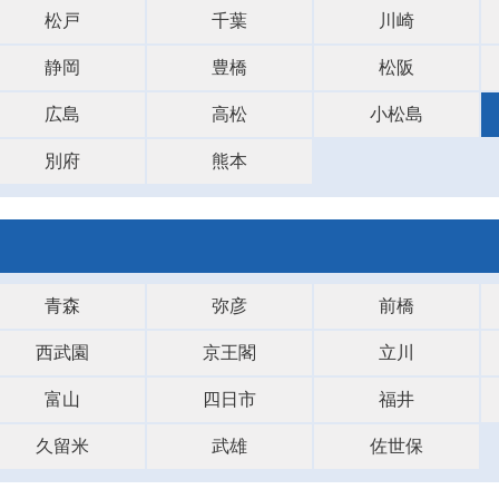
松戸
千葉
川崎
静岡
豊橋
松阪
広島
高松
小松島
別府
熊本
青森
弥彦
前橋
西武園
京王閣
立川
富山
四日市
福井
久留米
武雄
佐世保