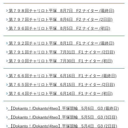
第７９８回チャリロト平塚 8月7日 F2 ナイター (最終日)
第７９７回チャリロト平塚 8月6日 F2 ナイター (2日目)
第７９６回チャリロト平塚 8月5日 F2 ナイター (初日)
第７９２回チャリロト平塚 8月1日 F1 ナイター (最終日)
第７９１回チャリロト平塚 7月31日 F1 ナイター (2日目)
第７９０回チャリロト平塚 7月30日 F1 ナイター (初日)
第７６６回チャリロト平塚 6月16日 F1 ナイター (最終日)
第７６５回チャリロト平塚 6月15日 F1 ナイター (2日目)
第７６４回チャリロト平塚 6月14日 F1 ナイター (初日)
【Dokanto！/Dokanto!4two】平塚競輪 5月6日 G3 (最終日)
【Dokanto！/Dokanto!4two】平塚競輪 5月5日 G3 (3日目)
【Dokanto！/Dokanto!4two】平塚競輪 5月4日 G3 (2日目)