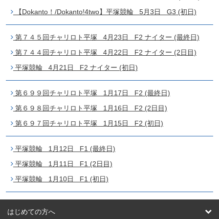
【Dokanto！/Dokanto!4two】平塚競輪 5月3日 G3 (初日)
第７４５回チャリロト平塚 4月23日 F2 ナイター (最終日)
第７４４回チャリロト平塚 4月22日 F2 ナイター (2日目)
平塚競輪 4月21日 F2 ナイター (初日)
第６９９回チャリロト平塚 1月17日 F2 (最終日)
第６９８回チャリロト平塚 1月16日 F2 (2日目)
第６９７回チャリロト平塚 1月15日 F2 (初日)
平塚競輪 1月12日 F1 (最終日)
平塚競輪 1月11日 F1 (2日目)
平塚競輪 1月10日 F1 (初日)
はじめての方へ