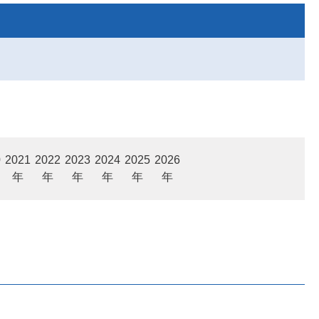
0
2021
2022
2023
2024
2025
2026
年
年
年
年
年
年