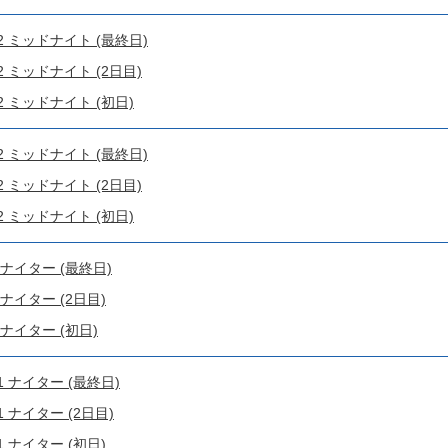
 ミッドナイト (最終日)
 ミッドナイト (2日目)
 ミッドナイト (初日)
 ミッドナイト (最終日)
 ミッドナイト (2日目)
 ミッドナイト (初日)
ナイター (最終日)
ナイター (2日目)
ナイター (初日)
 ナイター (最終日)
 ナイター (2日目)
 ナイター (初日)