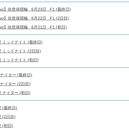
!4two】佐世保競輪 6月23日 F1 (最終日)
!4two】佐世保競輪 6月22日 F1 (2日目)
!4two】佐世保競輪 6月21日 F1 (初日)
 ミッドナイト (最終日)
 ミッドナイト (2日目)
 ミッドナイト (初日)
ナイター (最終日)
ナイター (2日目)
 ナイター (初日)
 (最終日)
(2日目)
 (初日)