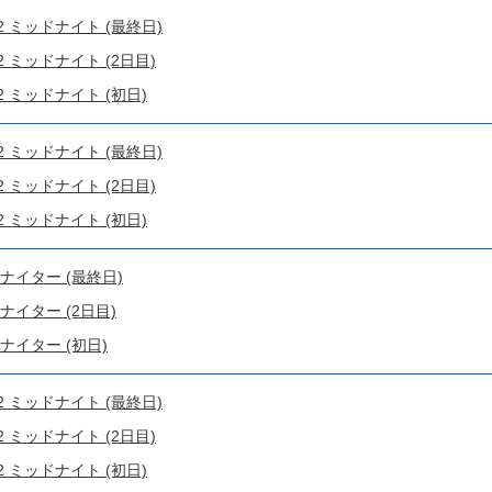
 ミッドナイト (最終日)
 ミッドナイト (2日目)
 ミッドナイト (初日)
 ミッドナイト (最終日)
 ミッドナイト (2日目)
 ミッドナイト (初日)
ナイター (最終日)
ナイター (2日目)
ナイター (初日)
 ミッドナイト (最終日)
 ミッドナイト (2日目)
 ミッドナイト (初日)