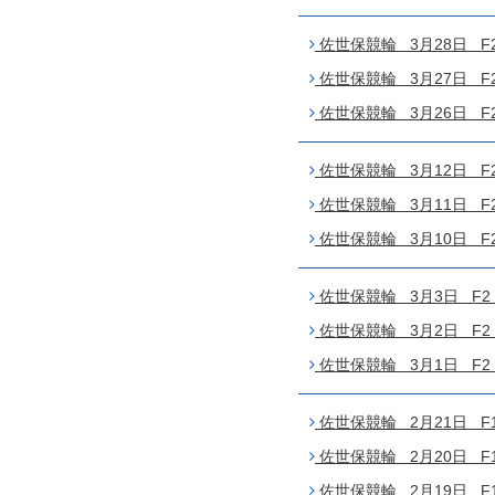
佐世保競輪 3月28日 F2
佐世保競輪 3月27日 F2
佐世保競輪 3月26日 F2
佐世保競輪 3月12日 F2
佐世保競輪 3月11日 F2
佐世保競輪 3月10日 F2
佐世保競輪 3月3日 F2 
佐世保競輪 3月2日 F2 
佐世保競輪 3月1日 F2 
佐世保競輪 2月21日 F1
佐世保競輪 2月20日 F1
佐世保競輪 2月19日 F1