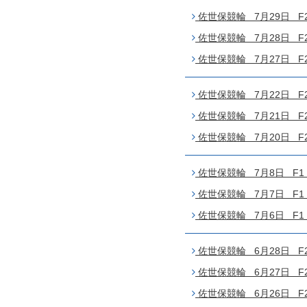
佐世保競輪 7月29日 F2
佐世保競輪 7月28日 F2
佐世保競輪 7月27日 F2
佐世保競輪 7月22日 F2
佐世保競輪 7月21日 F2
佐世保競輪 7月20日 F2
佐世保競輪 7月8日 F1 
佐世保競輪 7月7日 F1 
佐世保競輪 7月6日 F1 
佐世保競輪 6月28日 F2
佐世保競輪 6月27日 F2
佐世保競輪 6月26日 F2