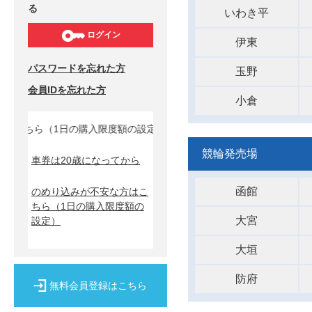
る
いわき平
ログイン
伊東
パスワードを忘れた方
玉野
会員IDを忘れた方
小倉
ちら（1日の購入限度額の設定）↓
競輪発売場
車券は20歳になってから
函館
のめり込みが不安な方はこ
ちら
（1日の購入限度額の
大宮
設定）
大垣
防府
無料会員登録はこちら