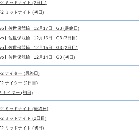
2 ミッドナイト (2日目)
2 ミッドナイト (初日)
!4two】佐世保競輪 12月17日 G3 (最終日)
!4two】佐世保競輪 12月16日 G3 (3日目)
!4two】佐世保競輪 12月15日 G3 (2日目)
!4two】佐世保競輪 12月14日 G3 (初日)
2 ナイター (最終日)
2 ナイター (2日目)
 ナイター (初日)
2 ミッドナイト (最終日)
2 ミッドナイト (2日目)
2 ミッドナイト (初日)