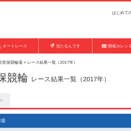
はじめて
オートレース
当たるんです
開催カレン
佐世保競輪場
>
レース結果一覧（2017年）
保競輪
レース結果一覧（2017年）
ス
売場