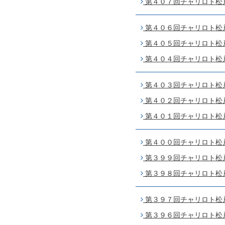
第４０７回チャリロト松戸 
第４０６回チャリロト松戸 
第４０５回チャリロト松戸 
第４０４回チャリロト松戸 
第４０３回チャリロト松戸 
第４０２回チャリロト松戸 
第４０１回チャリロト松戸 
第４００回チャリロト松戸 
第３９９回チャリロト松戸 
第３９８回チャリロト松戸 
第３９７回チャリロト松戸 
第３９６回チャリロト松戸 