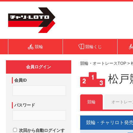
競輪
競輪くじ
競輪・オートレースTOP
>
会員ログイン
松戸
会員ID
競輪
オートレー
パスワード
競輪・チャリロト発
次回から自動ログインす