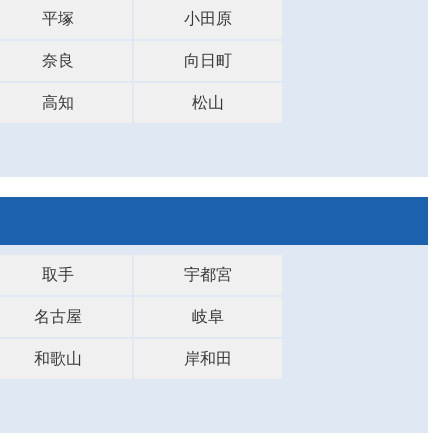
平塚
小田原
奈良
向日町
高知
松山
取手
宇都宮
名古屋
岐阜
和歌山
岸和田