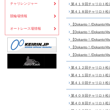
チャリレンジャー
第４１９回チャリロト松戸 
第４１８回チャリロト松戸 
競輪場情報
【Dokanto！/Dokanto
オートレース場情報
【Dokanto！/Dokanto
【Dokanto！/Dokanto
【Dokanto！/Dokanto
【Dokanto！/Dokanto
第４１２回チャリロト松戸 
第４１１回チャリロト松戸 
第４１０回チャリロト松戸 
第４０９回チャリロト松戸 
第４０８回チャリロト松戸 