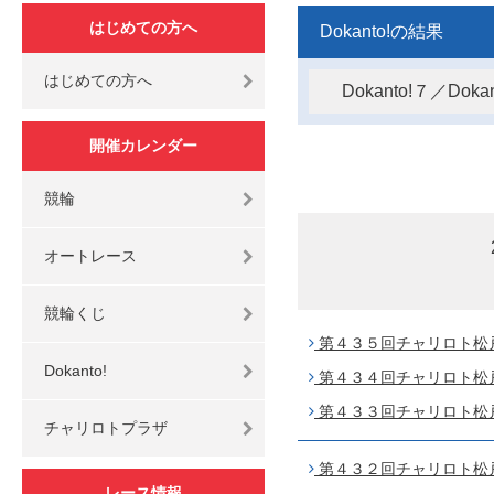
はじめての方へ
Dokanto!の結果
はじめての方へ
Dokanto!７／Do
開催カレンダー
競輪
オートレース
競輪くじ
第４３５回チャリロト松戸 
Dokanto!
第４３４回チャリロト松戸 1
第４３３回チャリロト松戸 
チャリロトプラザ
第４３２回チャリロト松戸 
レース情報