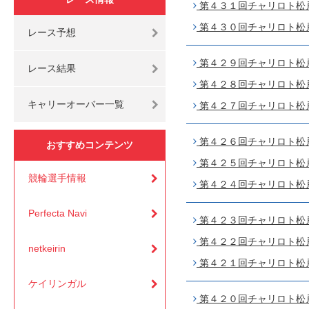
第４３１回チャリロト松戸 1
第４３０回チャリロト松戸 
レース予想
第４２９回チャリロト松戸 
レース結果
第４２８回チャリロト松戸 1
キャリーオーバー一覧
第４２７回チャリロト松戸 
第４２６回チャリロト松戸 
おすすめコンテンツ
第４２５回チャリロト松戸 
競輪選手情報
第４２４回チャリロト松戸 
Perfecta Navi
第４２３回チャリロト松戸 
第４２２回チャリロト松戸 
netkeirin
第４２１回チャリロト松戸 
ケイリンガル
第４２０回チャリロト松戸 