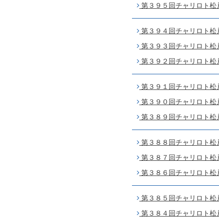
第３９５回チャリロト松戸 
第３９４回チャリロト松戸 
第３９３回チャリロト松戸 
第３９２回チャリロト松戸 
第３９１回チャリロト松戸 
第３９０回チャリロト松戸 
第３８９回チャリロト松戸 
第３８８回チャリロト松戸 
第３８７回チャリロト松戸 
第３８６回チャリロト松戸 
第３８５回チャリロト松戸 
第３８４回チャリロト松戸 