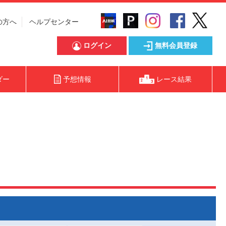
の方へ
ヘルプセンター
ログイン
無料会員登録
ダー
予想情報
レース結果