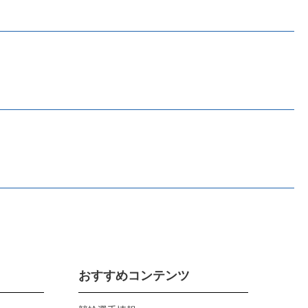
おすすめコンテンツ