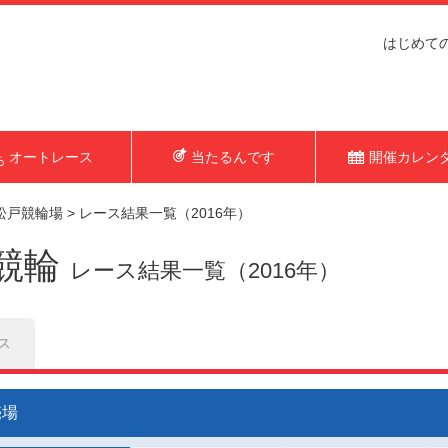
はじめて
オートレース
当たるんです
開催カレン
松戸競輪場
>
レース結果一覧（2016年）
競輪
レース結果一覧（2016年）
ス
売場