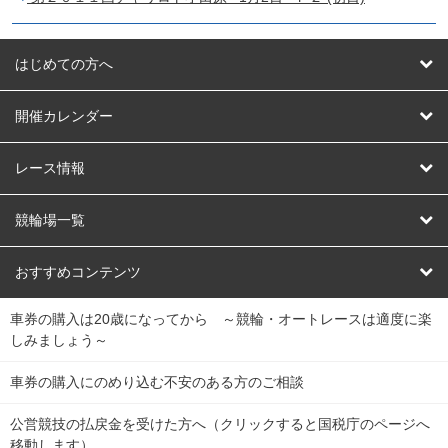
はじめての方へ
はじめての方へ
開催カレンダー
競輪
レース情報
オートレース
レース予想
競輪場一覧
競輪くじ
レース結果
北日本
函館競輪場
青森競輪場
いわき平競輪場
おすすめコンテンツ
車券の購入は20歳になってから ～競輪・オートレースは適度に楽
Dokanto!
キャリーオーバー一覧
関
競輪選手情報
弥彦競輪場
前橋競輪場
取手競輪場
宇都宮競輪場
しみましょう～
東
大宮競輪場
西武園競輪場
京王閣競輪場
立川競輪場
チャリロトプラザ
Perfecta Navi
車券の購入にのめり込む不安のある方のご相談
南
松戸競輪場
千葉競輪場
川崎競輪場
平塚競輪場
公営競技の払戻金を受けた方へ（クリックすると国税庁のページへ
netkeirin
関
移動します）