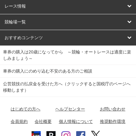
競輪
レース情報
オートレース
レース予想
競輪場一覧
競輪くじ
レース結果
北日本
函館競輪場
青森競輪場
いわき平競輪場
おすすめコンテンツ
車券の購入は20歳になってから ～競輪・オートレースは適度に楽
Dokanto!
キャリーオーバー一覧
関
競輪選手情報
弥彦競輪場
前橋競輪場
取手競輪場
宇都宮競輪場
しみましょう～
東
大宮競輪場
西武園競輪場
京王閣競輪場
立川競輪場
チャリロトプラザ
Perfecta Navi
車券の購入にのめり込む不安のある方のご相談
南
松戸競輪場
千葉競輪場
川崎競輪場
平塚競輪場
公営競技の払戻金を受けた方へ（クリックすると国税庁のページへ
netkeirin
関
移動します）
小田原競輪場
伊東競輪場
静岡競輪場
東
ケイリンガル
中
名古屋競輪場
岐阜競輪場
大垣競輪場
豊橋競輪場
はじめての方へ
ヘルプセンター
お問い合わせ
部
チャリレンジャー
富山競輪場
松阪競輪場
四日市競輪場
会員規約
会社概要
個人情報について
推奨動作環境
競輪場情報
近
福井競輪場
奈良競輪場
向日町競輪場
和歌山競輪場