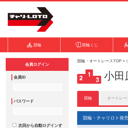
競輪
競輪くじ
競輪・オートレースTOP
>
会員ログイン
小田
会員ID
競輪
オートレー
パスワード
競輪・チャリロト発
次回から自動ログインす