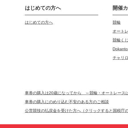
はじめての方へ
開催
はじめての方へ
競輪
オート
競輪く
Dokanto
チャリ
車券の購入は20歳になってから ～競輪・オートレー
車券の購入にのめり込む不安のある方のご相談
公営競技の払戻金を受けた方へ（クリックすると国税庁