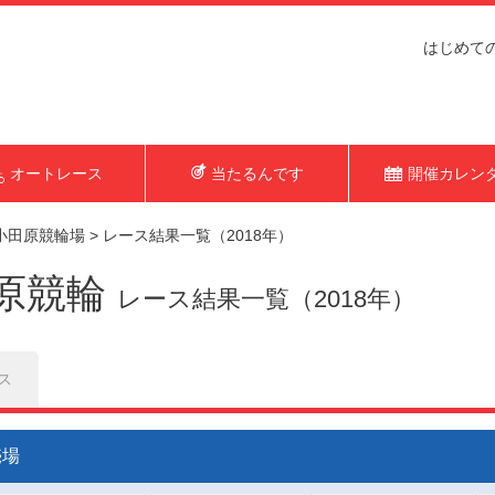
はじめて
オートレース
当たるんです
開催カレン
小田原競輪場
>
レース結果一覧（2018年）
原競輪
レース結果一覧（2018年）
ス
売場