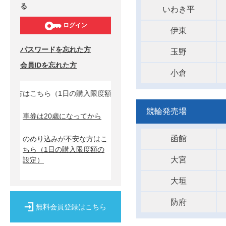
る
いわき平
ログイン
伊東
パスワードを忘れた方
玉野
会員IDを忘れた方
小倉
方はこちら（1日の購入限度額の設定）↓
競輪発売場
車券は20歳になってから
函館
のめり込みが不安な方はこ
ちら
（1日の購入限度額の
大宮
設定）
大垣
防府
無料会員登録はこちら