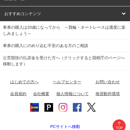
競輪くじ
レース結果
北日本
函館競輪場
青森競輪場
いわき平競輪場
おすすめコンテンツ
車券の購入は20歳になってから ～競輪・オートレースは適度に楽
Dokanto!
キャリーオーバー一覧
関
競輪選手情報
弥彦競輪場
前橋競輪場
取手競輪場
宇都宮競輪場
しみましょう～
東
大宮競輪場
西武園競輪場
京王閣競輪場
立川競輪場
チャリロトプラザ
Perfecta Navi
車券の購入にのめり込む不安のある方のご相談
南
松戸競輪場
千葉競輪場
川崎競輪場
平塚競輪場
公営競技の払戻金を受けた方へ（クリックすると国税庁のページへ
netkeirin
関
移動します）
小田原競輪場
伊東競輪場
静岡競輪場
東
ケイリンガル
中
名古屋競輪場
岐阜競輪場
大垣競輪場
豊橋競輪場
はじめての方へ
ヘルプセンター
お問い合わせ
部
チャリレンジャー
富山競輪場
松阪競輪場
四日市競輪場
会員規約
会社概要
個人情報について
推奨動作環境
競輪場情報
近
福井競輪場
奈良競輪場
向日町競輪場
和歌山競輪場
畿
岸和田競輪場
オートレース場情報
PCサイトへ移動