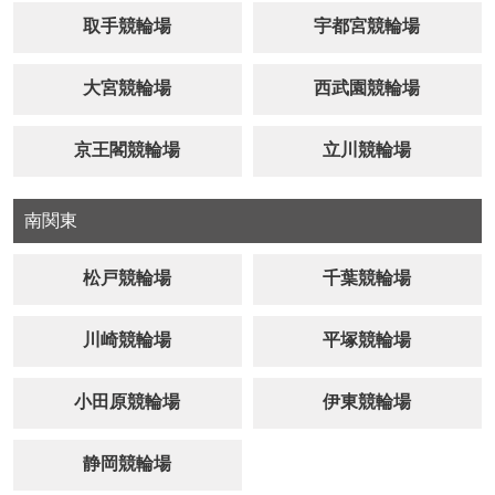
取手競輪場
宇都宮競輪場
大宮競輪場
西武園競輪場
京王閣競輪場
立川競輪場
南関東
松戸競輪場
千葉競輪場
川崎競輪場
平塚競輪場
小田原競輪場
伊東競輪場
静岡競輪場