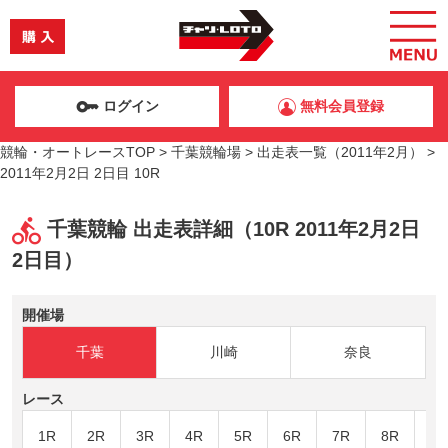
ログイン
無料会員登録
競輪・オートレースTOP
>
千葉競輪場
>
出走表一覧（2011年2月）
>
2011年2月2日 2日目 10R
千葉競輪 出走表詳細（10R 2011年2月2日
2日目）
開催場
千葉
川崎
奈良
レース
1R
2R
3R
4R
5R
6R
7R
8R
9R