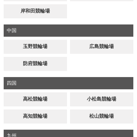
岸和田競輪場
中国
玉野競輪場
広島競輪場
防府競輪場
四国
高松競輪場
小松島競輪場
高知競輪場
松山競輪場
九州