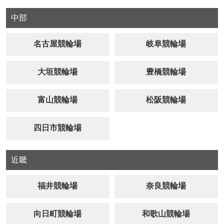
中部
名古屋競輪場
岐阜競輪場
大垣競輪場
豊橋競輪場
富山競輪場
松阪競輪場
四日市競輪場
近畿
福井競輪場
奈良競輪場
向日町競輪場
和歌山競輪場