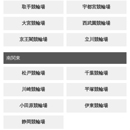
取手競輪場
宇都宮競輪場
大宮競輪場
西武園競輪場
京王閣競輪場
立川競輪場
南関東
松戸競輪場
千葉競輪場
川崎競輪場
平塚競輪場
小田原競輪場
伊東競輪場
静岡競輪場