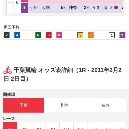
6
9
小松 政則
53
神奈
39
Ａ３
追
3.86
72.
周回予想
2
4
6
3
8
7
9
5
1
千葉競輪 オッズ表詳細（1R - 2011年2月2
日 2日目）
開催場
千葉
川崎
奈良
レース