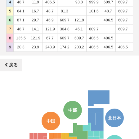
4
48.7
11.9
406.5
93.8
999.9
609.7
609.7
999
5
64.1
16.7
48.7
81.3
101.6
48.7
609.7
406
6
87.1
29.7
46.9
609.7
121.9
406.5
609.7
999
7
48.7
14.1
121.9
304.8
45.1
609.7
609.7
609
8
135.5
121.9
67.7
609.7
609.7
406.5
406.5
406
9
20.3
23.9
243.9
174.2
203.2
406.5
406.5
406.5
戻る
中部
北日本
中国