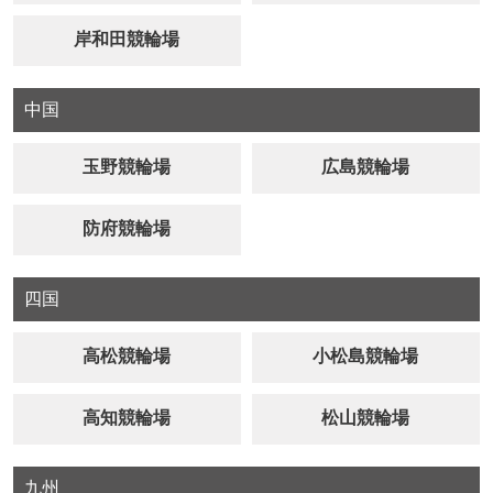
岸和田競輪場
中国
玉野競輪場
広島競輪場
防府競輪場
四国
高松競輪場
小松島競輪場
高知競輪場
松山競輪場
九州