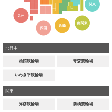
関東
九州
南関東
近畿
四国
北日本
函館競輪場
青森競輪場
いわき平競輪場
関東
弥彦競輪場
前橋競輪場