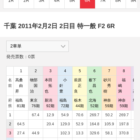
1R
2R
3R
4R
5R
6R
7R
8R
9R
千葉 2011年2月2日 2日目 特一般 F2 6R
発売票数：0票
1
2
3
4
5
6
7
8
9
名
高桑
物部
本田
小
前原
薮下
砂川
福
鈴
前
由
国
拓
針
正
昌
秀
嶋
昇
治
也
豊
良
也
樹
満
府
福島
東京
新潟
福島
栃木
北海
神奈
神奈
埼
県
81期
76期
92期
72期
44期
52期
59期
59期
83
1
67.4
12.9
54.9
70.6
269.7
50.2
269.7
28
2
64.5
20.4
129.0
52.9
164.8
105.9
197.8
12
3
27.4
44.9
102.3
13.3
329.6
58.1
370.8
21