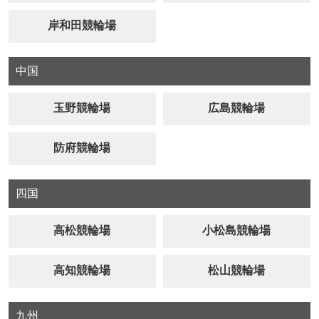
岸和田競輪場
中国
玉野競輪場
広島競輪場
防府競輪場
四国
高松競輪場
小松島競輪場
高知競輪場
松山競輪場
九州