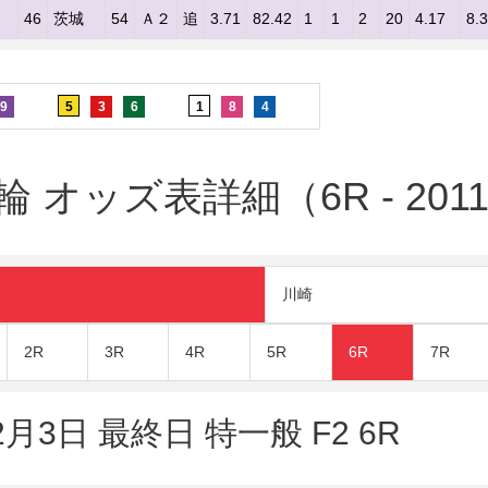
人
46
茨城
54
Ａ２
追
3.71
82.42
1
1
2
20
4.17
8.
9
5
3
6
1
8
4
 オッズ表詳細（6R - 201
川崎
2R
3R
4R
5R
6R
7R
2月3日 最終日 特一般 F2 6R