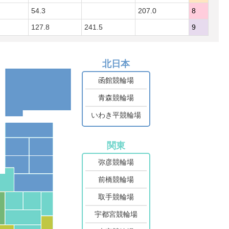
54.3
207.0
8
127.8
241.5
9
北日本
函館競輪場
青森競輪場
いわき平競輪場
関東
弥彦競輪場
前橋競輪場
取手競輪場
宇都宮競輪場