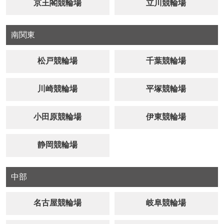
京王閣競輪場
立川競輪場
南関東
松戸競輪場
千葉競輪場
川崎競輪場
平塚競輪場
小田原競輪場
伊東競輪場
静岡競輪場
中部
名古屋競輪場
岐阜競輪場