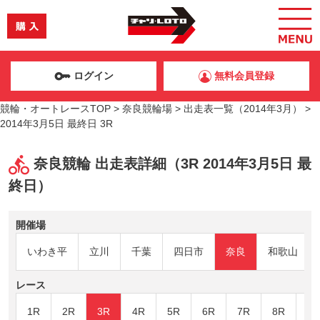
ログイン
無料会員登録
競輪・オートレースTOP
>
奈良競輪場
>
出走表一覧（2014年3月）
>
2014年3月5日 最終日 3R
奈良競輪 出走表詳細（3R 2014年3月5日 最
終日）
開催場
いわき平
立川
千葉
四日市
奈良
和歌山
レース
1R
2R
3R
4R
5R
6R
7R
8R
9R