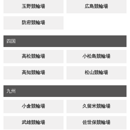
玉野競輪場
広島競輪場
防府競輪場
四国
高松競輪場
小松島競輪場
高知競輪場
松山競輪場
九州
小倉競輪場
久留米競輪場
武雄競輪場
佐世保競輪場