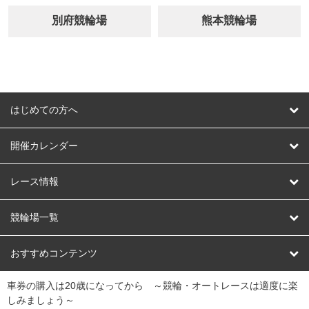
別府競輪場
熊本競輪場
はじめての方へ
はじめての方へ
開催カレンダー
競輪
レース情報
オートレース
レース予想
競輪場一覧
競輪くじ
レース結果
北日本
函館競輪場
青森競輪場
いわき平競輪場
おすすめコンテンツ
車券の購入は20歳になってから ～競輪・オートレースは適度に楽
Dokanto!
キャリーオーバー一覧
関
競輪選手情報
弥彦競輪場
前橋競輪場
取手競輪場
宇都宮競輪場
しみましょう～
東