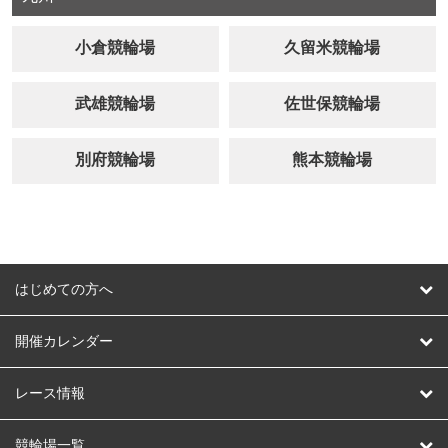
小倉競輪場
久留米競輪場
武雄競輪場
佐世保競輪場
別府競輪場
熊本競輪場
はじめての方へ
はじめての方へ
開催カレンダー
競輪
レース情報
オートレース
レース予想
競輪場一覧