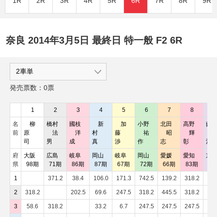
1R
2R
3R
4R
5R
6R
7R
8R
9R
奈良 2014年3月5日 最終日 特一般 F2 6R
発売票数：0票
1
2
3
4
5
6
7
8
9
名
柳
橋村
國枝
新
加
小野
北田
高野
前
原
法
洋
村
藤
祐
昭
輝
司
男
成
真
渉
作
志
彰
府
大阪
広島
岐阜
岡山
岐阜
岡山
愛媛
愛知
京
県
98期
71期
86期
87期
67期
72期
66期
83期
83
1
371.2
38.4
106.0
171.3
742.5
139.2
318.2
11
2
318.2
202.5
69.6
247.5
318.2
445.5
318.2
202
3
58.6
318.2
33.2
6.7
247.5
247.5
247.5
13