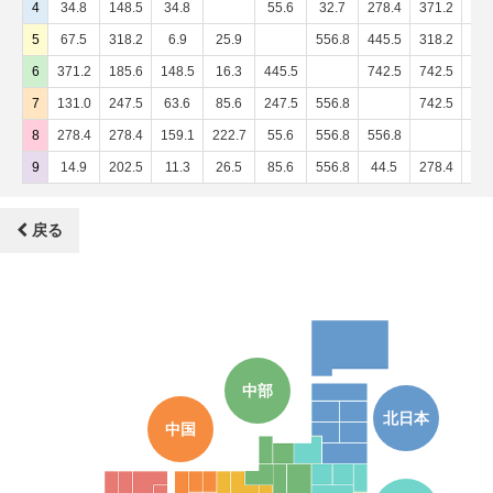
4
34.8
148.5
34.8
55.6
32.7
278.4
371.2
29
5
67.5
318.2
6.9
25.9
556.8
445.5
318.2
58
6
371.2
185.6
148.5
16.3
445.5
742.5
742.5
556
7
131.0
247.5
63.6
85.6
247.5
556.8
742.5
13
8
278.4
278.4
159.1
222.7
55.6
556.8
556.8
278
9
14.9
202.5
11.3
26.5
85.6
556.8
44.5
278.4
戻る
中部
北日本
中国