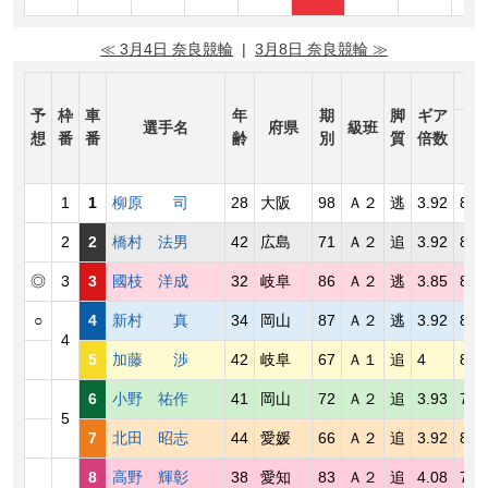
≪ 3月4日 奈良競輪
|
3月8日 奈良競輪 ≫
予
枠
車
年
期
脚
ギア
選手名
府県
級班
競
想
番
番
齢
別
質
倍数
得
1
1
柳原 司
28
大阪
98
Ａ２
逃
3.92
80.
2
2
橋村 法男
42
広島
71
Ａ２
追
3.92
80.
◎
3
3
國枝 洋成
32
岐阜
86
Ａ２
逃
3.85
84.
○
4
新村 真
34
岡山
87
Ａ２
逃
3.92
80.
4
5
加藤 渉
42
岐阜
67
Ａ１
追
4
83.
6
小野 祐作
41
岡山
72
Ａ２
追
3.93
79.
5
7
北田 昭志
44
愛媛
66
Ａ２
追
3.92
81.
8
高野 輝彰
38
愛知
83
Ａ２
追
4.08
79.