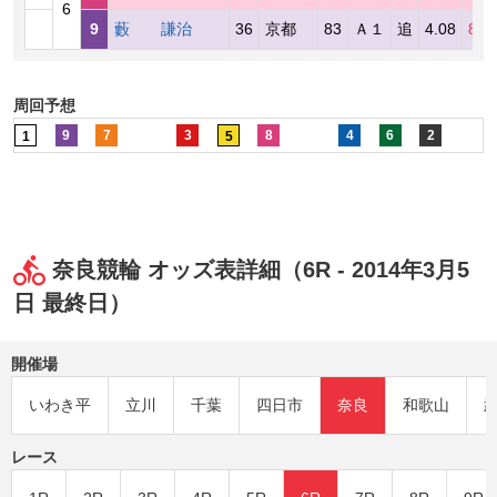
6
9
藪 謙治
36
京都
83
Ａ１
追
4.08
86.
周回予想
9
7
3
8
4
6
2
1
5
奈良競輪 オッズ表詳細（6R - 2014年3月5
日 最終日）
開催場
いわき平
立川
千葉
四日市
奈良
和歌山
レース