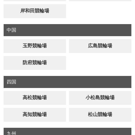
岸和田競輪場
中国
玉野競輪場
広島競輪場
防府競輪場
四国
高松競輪場
小松島競輪場
高知競輪場
松山競輪場
九州