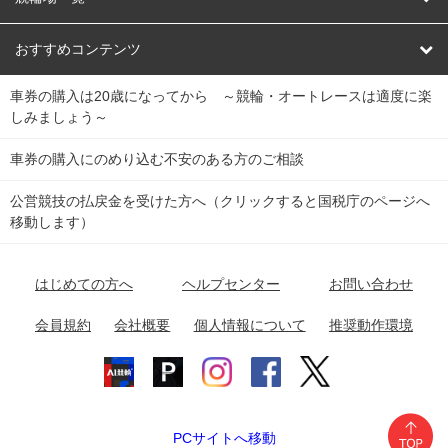
競輪くじ
レース結果
北日本
函館競輪場
青森競輪場
いわき平競輪場
おすすめコンテンツ
車券の購入は20歳になってから ～競輪・オートレースは適度に楽
Dokanto!
キャリーオーバー一覧
関
競輪選手情報
弥彦競輪場
前橋競輪場
取手競輪場
宇都宮競輪場
しみましょう～
東
大宮競輪場
西武園競輪場
京王閣競輪場
立川競輪場
チャリロトプラザ
Perfecta Navi
車券の購入にのめり込む不安のある方のご相談
南
松戸競輪場
千葉競輪場
川崎競輪場
平塚競輪場
公営競技の払戻金を受けた方へ（クリックすると国税庁のページへ
netkeirin
関
移動します）
小田原競輪場
伊東競輪場
静岡競輪場
東
ケイリンガル
中
名古屋競輪場
岐阜競輪場
大垣競輪場
豊橋競輪場
はじめての方へ
ヘルプセンター
お問い合わせ
部
チャリレンジャー
富山競輪場
松阪競輪場
四日市競輪場
会員規約
会社概要
個人情報について
推奨動作環境
競輪場情報
近
福井競輪場
奈良競輪場
向日町競輪場
和歌山競輪場
畿
岸和田競輪場
オートレース場情報
PCサイトへ移動