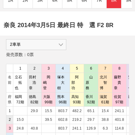
1R
2R
3R
4R
5R
6R
7R
8R
9R
奈良 2014年3月5日 最終日 特 選 F2 8R
発売票数：0票
1
2
3
4
5
6
7
8
9
名
立石
田村
岡
塚本
阿
山
北川
藤野
安
前
拓
浩
嶋
大
部
原
智
貴
也
章
登
樹
功
務
博
章
府
福岡
徳島
大阪
熊本
高知
香川
滋賀
佐賀
福
県
72期
82期
99期
96期
93期
92期
61期
97期
59
1
29.0
15.5
803.7
482.2
65.1
15.4
241.1
28
2
15.0
39.5
602.8
219.2
29.7
38.8
401.8
267
3
24.8
40.8
803.7
241.1
126.9
6.3
114.8
482