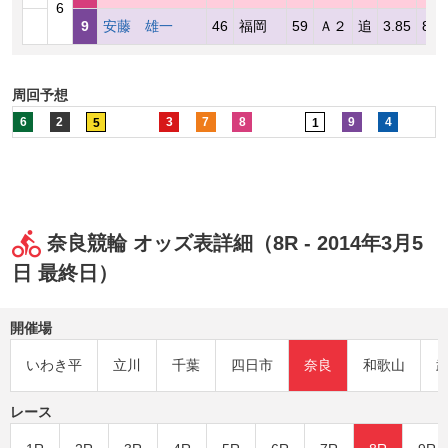
6
9
安藤 雄一
46
福岡
59
Ａ２
追
3.85
84.
周回予想
6
2
3
7
8
9
4
5
1
奈良競輪 オッズ表詳細（8R - 2014年3月5
日 最終日）
開催場
いわき平
立川
千葉
四日市
奈良
和歌山
レース