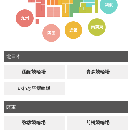
関東
九州
南関東
近畿
四国
北日本
函館競輪場
青森競輪場
いわき平競輪場
関東
弥彦競輪場
前橋競輪場