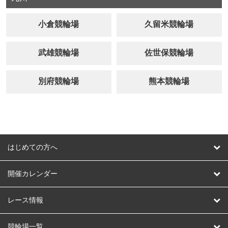
小倉競輪場
久留米競輪場
武雄競輪場
佐世保競輪場
別府競輪場
熊本競輪場
はじめての方へ
はじめての方へ
開催カレンダー
競輪
レース情報
オートレース
レース予想
競輪場一覧