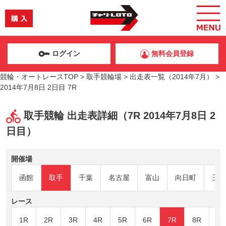
ログイン
無料会員登録
競輪・オートレースTOP
>
取手競輪場
>
出走表一覧（2014年7月）
>
2014年7月8日 2日目 7R
取手競輪 出走表詳細（7R 2014年7月8日 2
日目）
開催場
函館
取手
千葉
名古屋
富山
向日町
玉野
レース
1R
2R
3R
4R
5R
6R
7R
8R
9R