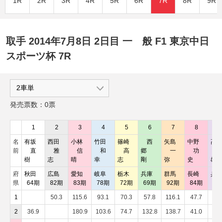
1R
2R
3R
4R
5R
6R
7R
8R
9R
取手 2014年7月8日 2日目 一 般 F1 東京中日
スポーツ杯 7R
発売票数：0票
1
2
3
4
5
6
7
8
9
名
有坂
西田
小林
竹田
篠崎
西
矢島
中野
高
前
直
雅
信
和
高
郷
一
功
樹
志
晴
幸
志
剛
弥
史
府
秋田
広島
愛知
岐阜
栃木
兵庫
群馬
長崎
兵
県
64期
82期
83期
78期
72期
69期
92期
84期
77
1
50.3
115.6
93.1
70.3
57.8
116.1
47.7
8.
2
36.9
180.9
103.6
74.7
132.8
138.7
41.0
19