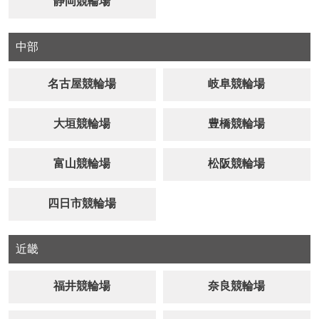
静岡競輪場
中部
名古屋競輪場
岐阜競輪場
大垣競輪場
豊橋競輪場
富山競輪場
松阪競輪場
四日市競輪場
近畿
福井競輪場
奈良競輪場