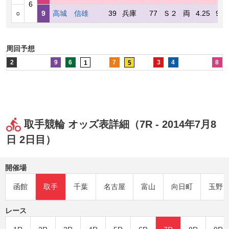
6
○
9
高城 信雄
39
兵庫
77
Ｓ２
両
4.25
99.
周回予想
2
9
6
7
3
4
8
1
5
取手競輪 オッズ表詳細（7R - 2014年7月8
日 2日目）
開催場
函館
取手
千葉
名古屋
富山
向日町
玉野
レース