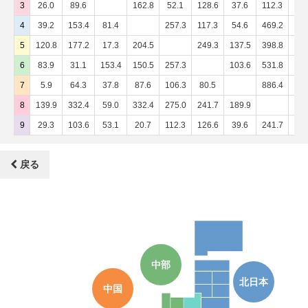
3
26.0
89.6
162.8
52.1
128.6
37.6
112.3
44
4
39.2
153.4
81.4
257.3
117.3
54.6
469.2
16
5
120.8
177.2
17.3
204.5
249.3
137.5
398.8
62
6
83.9
31.1
153.4
150.5
257.3
103.6
531.8
120
7
5.9
64.3
37.8
87.6
106.3
80.5
886.4
40
8
139.9
332.4
59.0
332.4
275.0
241.7
189.9
147
9
29.3
103.6
53.1
20.7
112.3
126.6
39.6
241.7
戻る
中部
北日本
中国