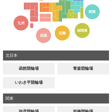
関東
九州
南関東
近畿
四国
北日本
函館競輪場
青森競輪場
いわき平競輪場
関東
弥彦競輪場
前橋競輪場