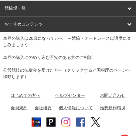
オートレース
レース予想
競輪場一覧
競輪くじ
レース結果
北日本
函館競輪場
青森競輪場
いわき平競輪場
おすすめコンテンツ
車券の購入は20歳になってから ～競輪・オートレースは適度に楽
Dokanto!
キャリーオーバー一覧
関
競輪選手情報
弥彦競輪場
前橋競輪場
取手競輪場
宇都宮競輪場
しみましょう～
東
大宮競輪場
西武園競輪場
京王閣競輪場
立川競輪場
チャリロトプラザ
Perfecta Navi
車券の購入にのめり込む不安のある方のご相談
南
松戸競輪場
千葉競輪場
川崎競輪場
平塚競輪場
公営競技の払戻金を受けた方へ（クリックすると国税庁のページへ
netkeirin
関
移動します）
小田原競輪場
伊東競輪場
静岡競輪場
東
ケイリンガル
中
名古屋競輪場
岐阜競輪場
大垣競輪場
豊橋競輪場
はじめての方へ
ヘルプセンター
お問い合わせ
部
チャリレンジャー
富山競輪場
松阪競輪場
四日市競輪場
会員規約
会社概要
個人情報について
推奨動作環境
競輪場情報
近
福井競輪場
奈良競輪場
向日町競輪場
和歌山競輪場
畿
岸和田競輪場
オートレース場情報