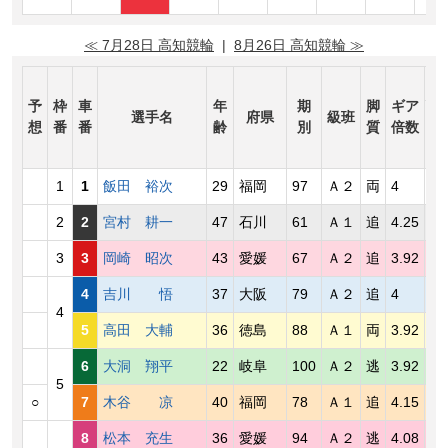
≪ 7月28日 高知競輪
|
8月26日 高知競輪 ≫
予
枠
車
年
期
脚
ギア
選手名
府県
級班
競
想
番
番
齢
別
質
倍数
得
1
1
飯田 裕次
29
福岡
97
Ａ２
両
4
90
2
2
宮村 耕一
47
石川
61
Ａ１
追
4.25
87
3
3
岡崎 昭次
43
愛媛
67
Ａ２
追
3.92
87
4
吉川 悟
37
大阪
79
Ａ２
追
4
82
4
5
高田 大輔
36
徳島
88
Ａ１
両
3.92
83
6
大洞 翔平
22
岐阜
100
Ａ２
逃
3.92
79
5
○
7
木谷 凉
40
福岡
78
Ａ１
追
4.15
90
8
松本 充生
36
愛媛
94
Ａ２
逃
4.08
79