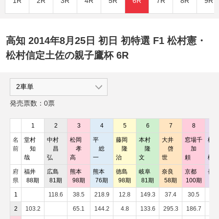
1R
2R
3R
4R
5R
6R
7R
8R
9R
高知 2014年8月25日 初日 初特選 F1 松村憲・
松村信定土佐の親子鷹杯 6R
発売票数：0票
1
2
3
4
5
6
7
8
9
名
堂村
中村
松岡
平
藤岡
本村
大井
窓場千
松
前
知
昌
孝
総
隆
隆
啓
加
哉
弘
高
一
治
文
世
頼
府
福井
広島
熊本
熊本
徳島
岐阜
奈良
京都
長
県
88期
81期
98期
76期
98期
81期
58期
100期
87
1
118.6
38.5
218.9
12.8
149.3
37.4
30.5
86
2
103.2
65.1
144.2
4.8
133.6
295.3
186.7
138