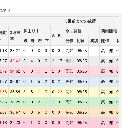
競輪 ≫
3回前までの成績
決まり手
今回開催
前回開催
連対
3連対
S
B
率
率
逃
捲
差
マ
開催
初日
成績
開催
初日
8.18
27.27
0
0
3
3
0
0
高知
08/25
高 知
08/25
7.27
42.42
5
4
0
0
2
17
高知
08/25
高 知
08/25
0.77
34.62
0
0
7
1
1
0
高知
08/25
高 知
08/25
6.67
36.67
0
1
5
2
0
2
高知
08/25
高 知
08/25
3.33
38.89
8
3
1
0
0
22
高知
08/25
高 知
08/25
2.86
34.29
0
0
2
6
2
0
高知
08/25
高 知
08/25
6.67
36.67
0
0
5
0
0
0
高知
08/25
高 知
08/25
8.18
22.73
0
1
3
0
0
0
高知
08/25
高 知
08/25