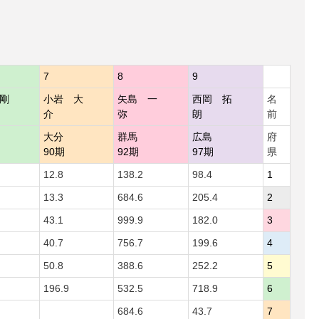
7
8
9
剛
小岩 大
矢島 一
西岡 拓
名
介
弥
朗
前
大分
群馬
広島
府
90期
92期
97期
県
12.8
138.2
98.4
1
13.3
684.6
205.4
2
43.1
999.9
182.0
3
40.7
756.7
199.6
4
50.8
388.6
252.2
5
196.9
532.5
718.9
6
684.6
43.7
7