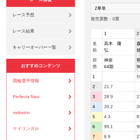
レース予想
発売票数：0票
レース結果
1
2
名
高木 隆
キャリーオーバー一覧
前
弘
府
神奈
おすすめコンテンツ
県
64期
9
1
5
競輪選手情報
2
21.7
Perfecta Navi
3
28.9
2
4
20.2
2
netkeirin
5
4.3
8
6
99.1
9
ケイリンガル
7
8.9
2