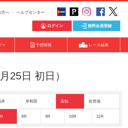
の方へ
ヘルプセンター
ログイン
無料会員登録
ダー
予想情報
レース結果
月25日 初日）
福井
岸和田
高知
佐世保
7R
8R
9R
10R
11R