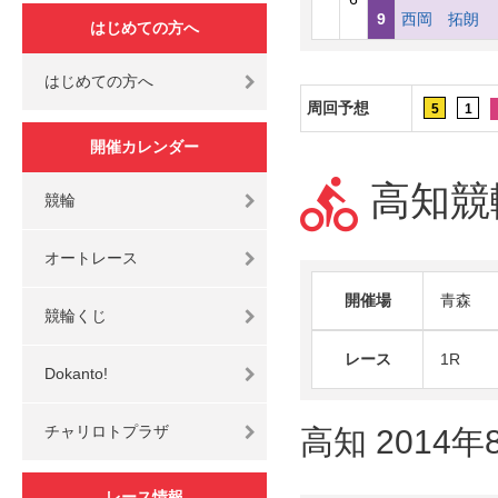
9
西岡 拓
はじめての方へ
はじめての方へ
周回予想
5
1
開催カレンダー
高知競輪
競輪
オートレース
開催場
青森
競輪くじ
レース
1R
Dokanto!
チャリロトプラザ
高知 2014
レース情報