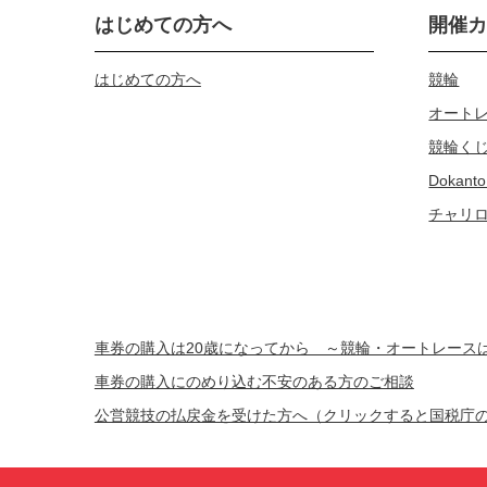
はじめての方へ
開催
はじめての方へ
競輪
オート
競輪く
Dokanto
チャリ
車券の購入は20歳になってから ～競輪・オートレー
車券の購入にのめり込む不安のある方のご相談
公営競技の払戻金を受けた方へ（クリックすると国税庁