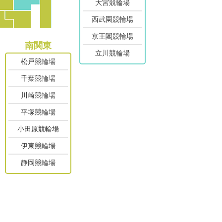
大宮競輪場
西武園競輪場
京王閣競輪場
南関東
立川競輪場
松戸競輪場
千葉競輪場
川崎競輪場
平塚競輪場
小田原競輪場
伊東競輪場
静岡競輪場