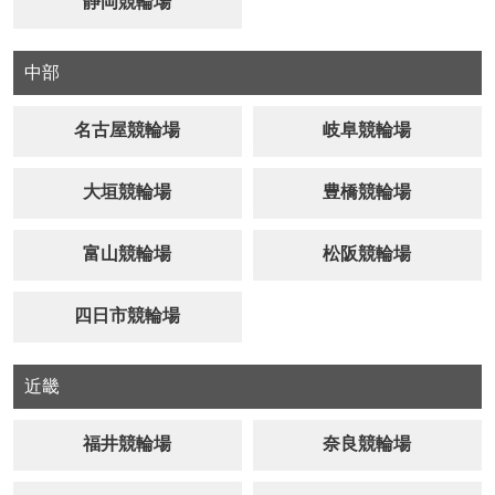
静岡競輪場
中部
名古屋競輪場
岐阜競輪場
大垣競輪場
豊橋競輪場
富山競輪場
松阪競輪場
四日市競輪場
近畿
福井競輪場
奈良競輪場