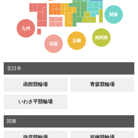
関東
九州
南関東
近畿
四国
北日本
函館競輪場
青森競輪場
いわき平競輪場
関東
弥彦競輪場
前橋競輪場