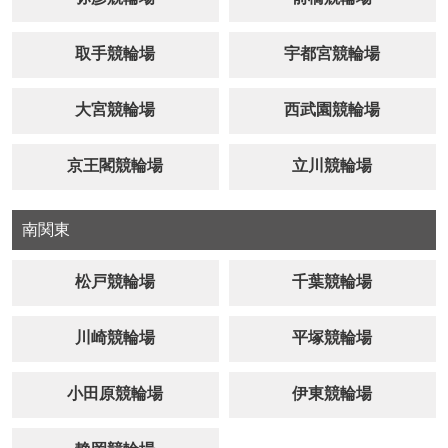
取手競輪場
宇都宮競輪場
大宮競輪場
西武園競輪場
京王閣競輪場
立川競輪場
南関東
松戸競輪場
千葉競輪場
川崎競輪場
平塚競輪場
小田原競輪場
伊東競輪場