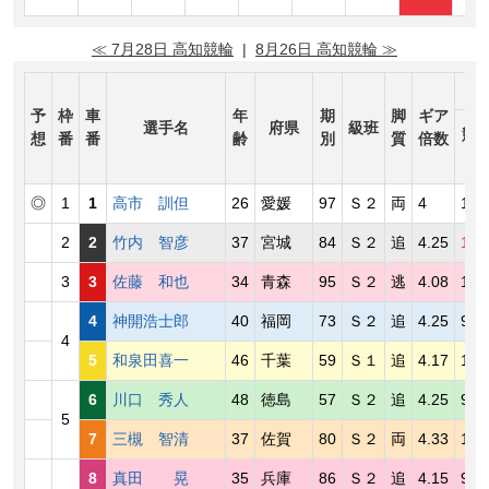
≪ 7月28日 高知競輪
|
8月26日 高知競輪 ≫
予
枠
車
年
期
脚
ギア
選手名
府県
級班
競
想
番
番
齢
別
質
倍数
◎
1
1
高市 訓但
26
愛媛
97
Ｓ２
両
4
100
2
2
竹内 智彦
37
宮城
84
Ｓ２
追
4.25
107
3
3
佐藤 和也
34
青森
95
Ｓ２
逃
4.08
103
4
神開浩士郎
40
福岡
73
Ｓ２
追
4.25
96.
4
5
和泉田喜一
46
千葉
59
Ｓ１
追
4.17
103
6
川口 秀人
48
徳島
57
Ｓ２
追
4.25
90.
5
7
三槻 智清
37
佐賀
80
Ｓ２
両
4.33
101
8
真田 晃
35
兵庫
86
Ｓ２
追
4.15
92.