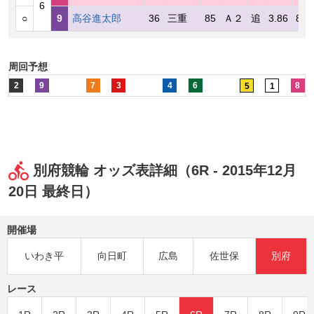
6
○
9
高谷進太郎
36
三重
85
Ａ２
追
3.86
81.
周回予想
2
9
7
3
4
6
8
5
1
別府競輪 オッズ表詳細（6R - 2015年12月
20日 最終日）
開催場
いわき平
向日町
広島
佐世保
別府
レース