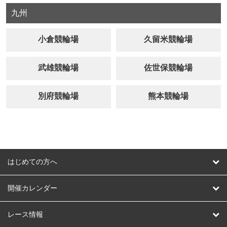
九州
小倉競輪場
久留米競輪場
武雄競輪場
佐世保競輪場
別府競輪場
熊本競輪場
はじめての方へ
はじめての方へ
開催カレンダー
競輪
レース情報