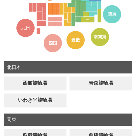
関東
九州
南関東
近畿
四国
北日本
函館競輪場
青森競輪場
いわき平競輪場
関東
弥彦競輪場
前橋競輪場