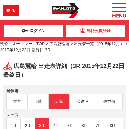
ログイン
無料会員登録
競輪・オートレースTOP
>
広島競輪場
>
出走表一覧（2015年12月）
>
2015年12月22日 最終日 3R
広島競輪 出走表詳細（3R 2015年12月22日
最終日）
開催場
大宮
川崎
広島
久留米
佐世保
レース
1R
2R
3R
4R
5R
6R
7R
8R
9R