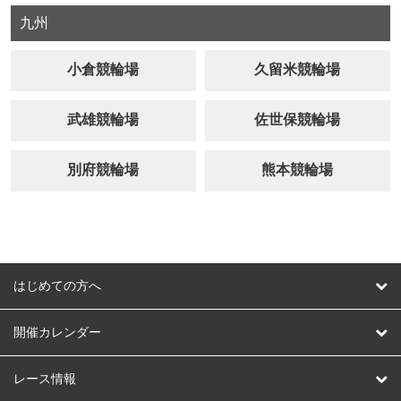
九州
小倉競輪場
久留米競輪場
武雄競輪場
佐世保競輪場
別府競輪場
熊本競輪場
はじめての方へ
はじめての方へ
開催カレンダー
競輪
レース情報