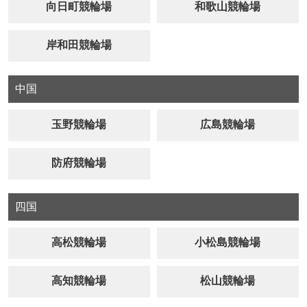
向日町競輪場
和歌山競輪場
岸和田競輪場
中国
玉野競輪場
広島競輪場
防府競輪場
四国
高松競輪場
小松島競輪場
高知競輪場
松山競輪場