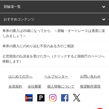
オートレース
レース予想
競輪場一覧
競輪くじ
レース結果
北日本
函館競輪場
青森競輪場
いわき平競輪場
おすすめコンテンツ
車券の購入は20歳になってから ～競輪・オートレースは適度に楽
Dokanto!
キャリーオーバー一覧
関
競輪選手情報
弥彦競輪場
前橋競輪場
取手競輪場
宇都宮競輪場
しみましょう～
東
大宮競輪場
西武園競輪場
京王閣競輪場
立川競輪場
チャリロトプラザ
Perfecta Navi
車券の購入にのめり込む不安のある方のご相談
南
松戸競輪場
千葉競輪場
川崎競輪場
平塚競輪場
公営競技の払戻金を受けた方へ（クリックすると国税庁のページへ
netkeirin
関
移動します）
小田原競輪場
伊東競輪場
静岡競輪場
東
ケイリンガル
中
名古屋競輪場
岐阜競輪場
大垣競輪場
豊橋競輪場
はじめての方へ
ヘルプセンター
お問い合わせ
部
チャリレンジャー
富山競輪場
松阪競輪場
四日市競輪場
会員規約
会社概要
個人情報について
推奨動作環境
競輪場情報
近
福井競輪場
奈良競輪場
向日町競輪場
和歌山競輪場
畿
岸和田競輪場
オートレース場情報