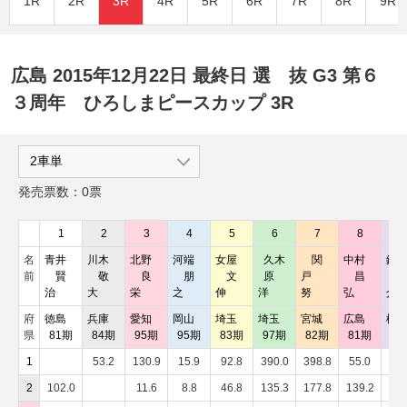
1R
2R
3R
4R
5R
6R
7R
8R
9R
広島 2015年12月22日 最終日 選 抜 G3 第６
３周年 ひろしまピースカップ 3R
発売票数：0票
1
2
3
4
5
6
7
8
9
名
青井
川木
北野
河端
女屋
久木
関
中村
鈴
前
賢
敬
良
朋
文
原
戸
昌
治
大
栄
之
伸
洋
努
弘
府
徳島
兵庫
愛知
岡山
埼玉
埼玉
宮城
広島
栃
県
81期
84期
95期
95期
83期
97期
82期
81期
81
1
53.2
130.9
15.9
92.8
390.0
398.8
55.0
378
2
102.0
11.6
8.8
46.8
135.3
177.8
139.2
290