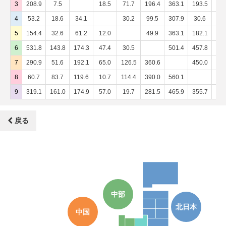
3
208.9
7.5
18.5
71.7
196.4
363.1
193.5
319
4
53.2
18.6
34.1
30.2
99.5
307.9
30.6
355
5
154.4
32.6
61.2
12.0
49.9
363.1
182.1
65
6
531.8
143.8
174.3
47.4
30.5
501.4
457.8
378
7
290.9
51.6
192.1
65.0
126.5
360.6
450.0
431
8
60.7
83.7
119.6
10.7
114.4
390.0
560.1
450
9
319.1
161.0
174.9
57.0
19.7
281.5
465.9
355.7
戻る
中部
北日本
中国