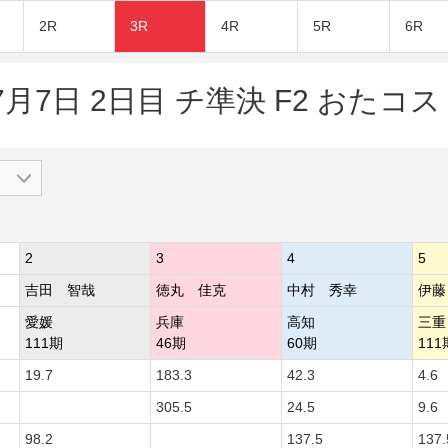
2R
3R
4R
5R
6R
7月7日 2日目 チ準決 F2 おたコス
2
3
4
5
吉田 智哉
徳丸 佳克
中村 秀幸
伊
愛媛
兵庫
高知
三
111期
46期
60期
111
19.7
183.3
42.3
4.6
305.5
24.5
9.6
98.2
137.5
137.