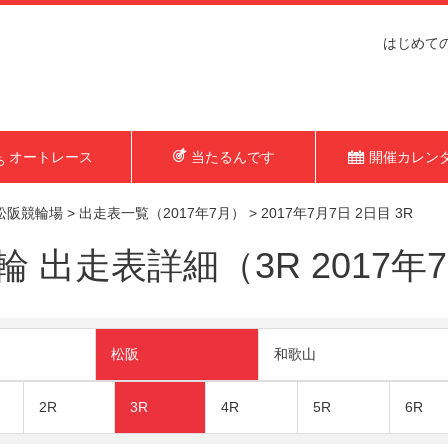
はじめて
オートレース
当たるんです
開催カレン
松阪競輪場
>
出走表一覧（2017年7月）
>
2017年7月7日 2日目 3R
 出走表詳細（3R 2017年7
松阪
和歌山
2R
3R
4R
5R
6R