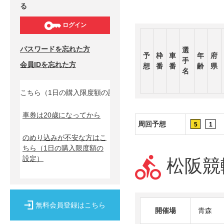
る
ログイン
パスワードを忘れた方
選
予
枠
車
年
府
手
会員IDを忘れた方
想
番
番
齢
県
名
はこちら（1日の購入限度額の設定）↓
車券は20歳になってから
周回予想
5
1
のめり込みが不安な方はこ
ちら
（1日の購入限度額の
設定）
松阪競輪
無料会員登録はこちら
開催場
青森