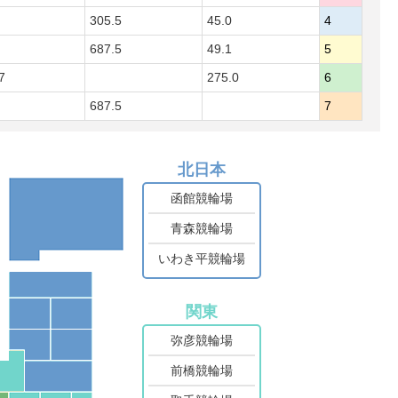
305.5
45.0
4
687.5
49.1
5
7
275.0
6
687.5
7
北日本
函館競輪場
青森競輪場
いわき平競輪場
関東
弥彦競輪場
前橋競輪場