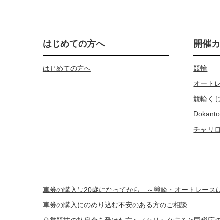
はじめての方へ
開催
はじめての方へ
競輪
オート
競輪く
Dokanto
チャリ
車券の購入は20歳になってから ～競輪・オートレー
車券の購入にのめり込む不安のある方のご相談
公営競技の払戻金を受けた方へ（クリックすると国税庁