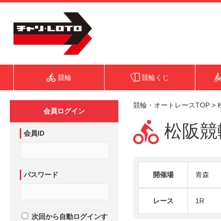
競輪
競輪くじ
競輪・オートレースTOP
>
会員ログイン
松阪競輪
会員ID
パスワード
開催場
青森
レース
1R
次回から自動ログインす