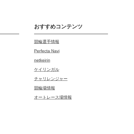
おすすめコンテンツ
競輪選手情報
Perfecta Navi
netkeirin
ケイリンガル
チャリレンジャー
競輪場情報
オートレース場情報