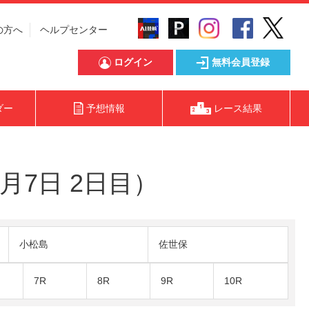
の方へ
ヘルプセンター
ログイン
無料会員登録
ダー
予想情報
レース結果
月7日 2日目）
小松島
佐世保
7R
8R
9R
10R