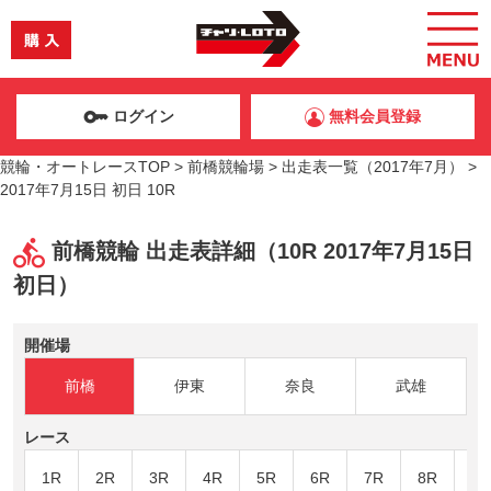
ログイン
無料会員登録
競輪・オートレースTOP
>
前橋競輪場
>
出走表一覧（2017年7月）
>
2017年7月15日 初日 10R
前橋競輪 出走表詳細（10R 2017年7月15日
初日）
開催場
前橋
伊東
奈良
武雄
レース
1R
2R
3R
4R
5R
6R
7R
8R
9R