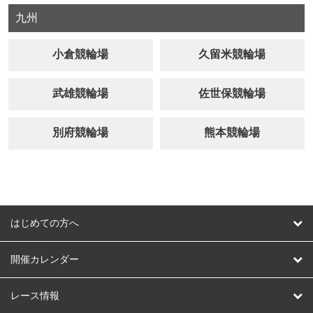
九州
小倉競輪場
久留米競輪場
武雄競輪場
佐世保競輪場
別府競輪場
熊本競輪場
はじめての方へ
はじめての方へ
開催カレンダー
競輪
レース情報