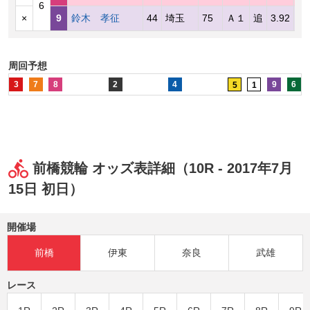
6
×
9
鈴木 孝征
44
埼玉
75
Ａ１
追
3.92
86
周回予想
3
7
8
2
4
9
6
5
1
前橋競輪 オッズ表詳細（10R - 2017年7月
15日 初日）
開催場
前橋
伊東
奈良
武雄
レース