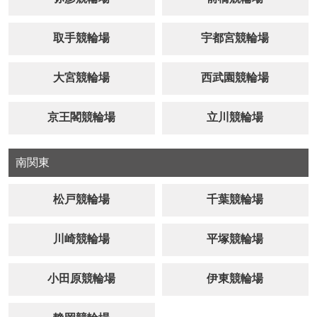
取手競輪場
宇都宮競輪場
大宮競輪場
西武園競輪場
京王閣競輪場
立川競輪場
南関東
松戸競輪場
千葉競輪場
川崎競輪場
平塚競輪場
小田原競輪場
伊東競輪場