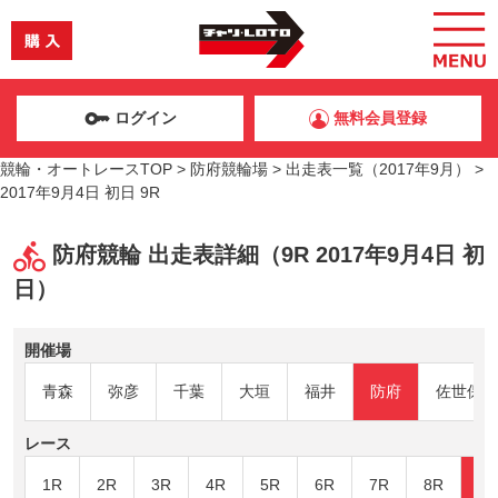
ログイン
無料会員登録
競輪・オートレースTOP
>
防府競輪場
>
出走表一覧（2017年9月）
>
2017年9月4日 初日 9R
防府競輪 出走表詳細（9R 2017年9月4日 初
日）
開催場
青森
弥彦
千葉
大垣
福井
防府
佐世保
レース
1R
2R
3R
4R
5R
6R
7R
8R
9R