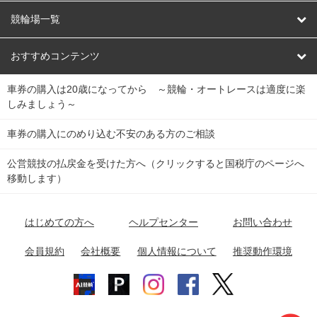
オートレース
レース予想
競輪場一覧
競輪くじ
レース結果
北日本
函館競輪場
青森競輪場
いわき平競輪場
おすすめコンテンツ
車券の購入は20歳になってから ～競輪・オートレースは適度に楽
Dokanto!
キャリーオーバー一覧
関
競輪選手情報
弥彦競輪場
前橋競輪場
取手競輪場
宇都宮競輪場
しみましょう～
東
大宮競輪場
西武園競輪場
京王閣競輪場
立川競輪場
チャリロトプラザ
Perfecta Navi
車券の購入にのめり込む不安のある方のご相談
南
松戸競輪場
千葉競輪場
川崎競輪場
平塚競輪場
公営競技の払戻金を受けた方へ（クリックすると国税庁のページへ
netkeirin
関
移動します）
小田原競輪場
伊東競輪場
静岡競輪場
東
ケイリンガル
中
名古屋競輪場
岐阜競輪場
大垣競輪場
豊橋競輪場
はじめての方へ
ヘルプセンター
お問い合わせ
部
チャリレンジャー
富山競輪場
松阪競輪場
四日市競輪場
会員規約
会社概要
個人情報について
推奨動作環境
競輪場情報
近
福井競輪場
奈良競輪場
向日町競輪場
和歌山競輪場
畿
岸和田競輪場
オートレース場情報