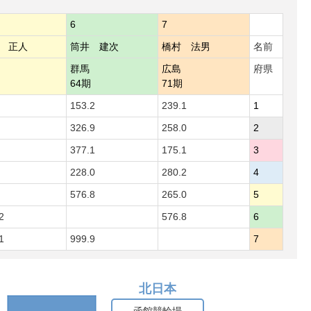
6
7
尾 正人
筒井 建次
橋村 法男
名前
本
群馬
広島
府県
64期
71期
153.2
239.1
1
326.9
258.0
2
377.1
175.1
3
228.0
280.2
4
576.8
265.0
5
2
576.8
6
1
999.9
7
北日本
函館競輪場