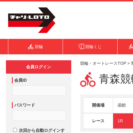
競輪
競輪くじ
競輪・オートレースTOP
>
会員ログイン
青森競輪
会員ID
パスワード
開催場
函館
レース
1R
次回から自動ログインす