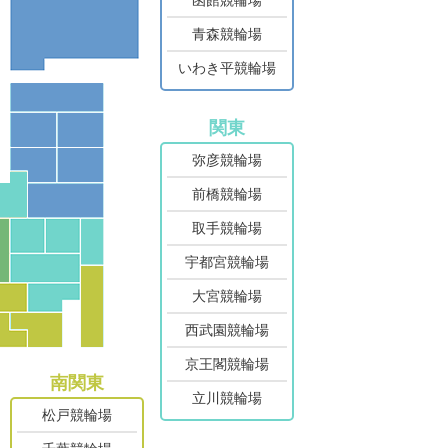
青森競輪場
いわき平競輪場
関東
弥彦競輪場
前橋競輪場
取手競輪場
宇都宮競輪場
大宮競輪場
西武園競輪場
京王閣競輪場
南関東
立川競輪場
松戸競輪場