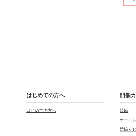
はじめての方へ
開催
はじめての方へ
競輪
オート
競輪く