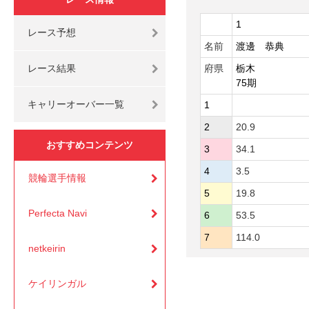
1
レース予想
名前
渡邊 恭典
レース結果
府県
栃木
75期
キャリーオーバー一覧
1
2
20.9
おすすめコンテンツ
3
34.1
4
3.5
競輪選手情報
5
19.8
Perfecta Navi
6
53.5
7
114.0
netkeirin
ケイリンガル