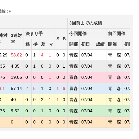
競輪 ≫
3回前までの成績
決まり手
今回開催
前回開催
連対
3連対
S
B
率
率
逃
捲
差
マ
開催
初日
成績
開催
初日
5.29
58.82
0
1
4
1
0
0
青森
07/04
青 森
07/04
.35
4.35
0
1
0
0
0
1
青森
07/04
青 森
07/04
.76
19.05
0
0
0
1
0
0
青森
07/04
青 森
07/04
8.1
57.14
2
5
1
0
1
6
青森
07/04
青 森
07/04
0
40
0
0
2
1
1
0
青森
07/04
青 森
07/04
.76
9.52
0
0
1
0
0
0
青森
07/04
青 森
07/04
0
0
0
0
0
0
0
青森
07/04
青 森
07/04