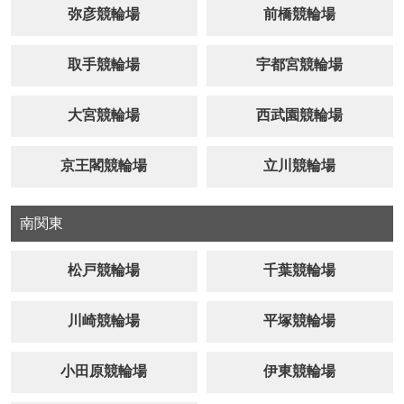
弥彦競輪場
前橋競輪場
取手競輪場
宇都宮競輪場
大宮競輪場
西武園競輪場
京王閣競輪場
立川競輪場
南関東
松戸競輪場
千葉競輪場
川崎競輪場
平塚競輪場
小田原競輪場
伊東競輪場