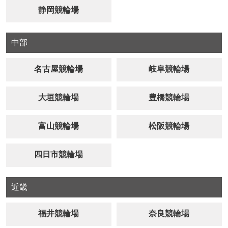
静岡競輪場
中部
名古屋競輪場
岐阜競輪場
大垣競輪場
豊橋競輪場
富山競輪場
松阪競輪場
四日市競輪場
近畿
福井競輪場
奈良競輪場