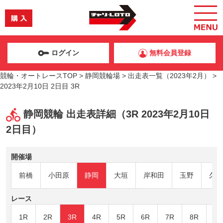
ログイン
無料会員登録
競輪・オートレースTOP
>
静岡競輪場
>
出走表一覧（2023年2月）
>
2023年2月10日 2日目 3R
静岡競輪 出走表詳細（3R 2023年2月10日
2日目）
開催場
前橋
小田原
静岡
大垣
岸和田
玉野
久留
レース
1R
2R
3R
4R
5R
6R
7R
8R
9R