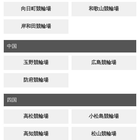
向日町競輪場
和歌山競輪場
岸和田競輪場
中国
玉野競輪場
広島競輪場
防府競輪場
四国
高松競輪場
小松島競輪場
高知競輪場
松山競輪場