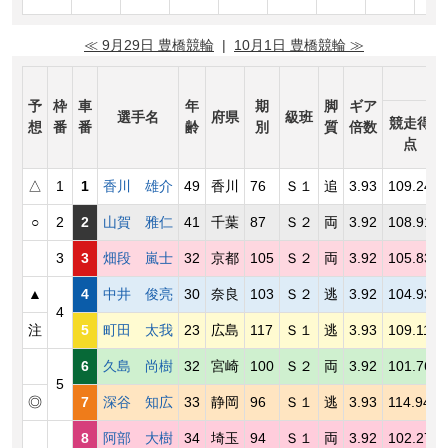
≪ 9月29日 豊橋競輪
|
10月1日 豊橋競輪 ≫
予
枠
車
年
期
脚
ギア
選手名
府県
級班
競走得
想
番
番
齢
別
質
倍数
点
△
1
1
香川 雄介
49
香川
76
Ｓ１
追
3.93
109.24
○
2
2
山賀 雅仁
41
千葉
87
Ｓ２
両
3.92
108.91
3
3
畑段 嵐士
32
京都
105
Ｓ２
両
3.92
105.83
▲
4
中井 俊亮
30
奈良
103
Ｓ２
逃
3.92
104.93
4
注
5
町田 太我
23
広島
117
Ｓ１
逃
3.93
109.11
6
久島 尚樹
32
宮崎
100
Ｓ２
両
3.92
101.76
5
◎
7
深谷 知広
33
静岡
96
Ｓ１
逃
3.93
114.94
8
阿部 大樹
34
埼玉
94
Ｓ１
両
3.92
102.27