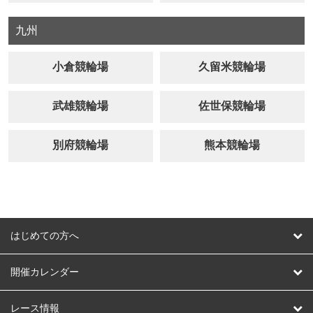
九州
小倉競輪場
久留米競輪場
武雄競輪場
佐世保競輪場
別府競輪場
熊本競輪場
はじめての方へ
はじめての方へ
開催カレンダー
競輪
レース情報