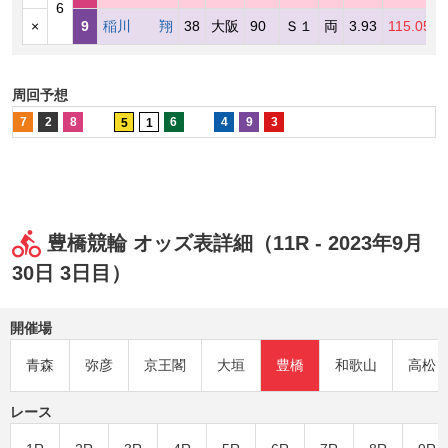
6
×
9
稲川 翔
38
大阪
90
Ｓ１
両
3.93
115.05
周回予想
7
2
8
6
4
9
3
5
1
豊橋競輪 オッズ表詳細（11R - 2023年9月
30日 3日目）
開催場
青森
弥彦
京王閣
大垣
豊橋
和歌山
高松
レース