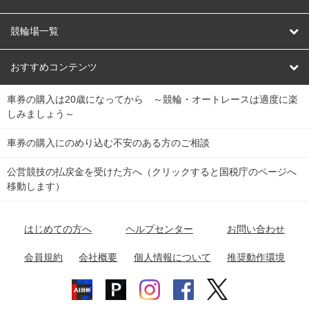
オートレース
レース予想
競輪場一覧
競輪くじ
レース結果
北日本
函館競輪場
青森競輪場
いわき平競輪場
おすすめコンテンツ
車券の購入は20歳になってから ～競輪・オートレースは適度に楽
Dokanto!
キャリーオーバー一覧
関
競輪選手情報
弥彦競輪場
前橋競輪場
取手競輪場
宇都宮競輪場
しみましょう～
東
大宮競輪場
西武園競輪場
京王閣競輪場
立川競輪場
チャリロトプラザ
Perfecta Navi
車券の購入にのめり込む不安のある方のご相談
南
松戸競輪場
千葉競輪場
川崎競輪場
平塚競輪場
公営競技の払戻金を受けた方へ（クリックすると国税庁のページへ
netkeirin
関
移動します）
小田原競輪場
伊東競輪場
静岡競輪場
東
ケイリンガル
中
名古屋競輪場
岐阜競輪場
大垣競輪場
豊橋競輪場
はじめての方へ
ヘルプセンター
お問い合わせ
部
チャリレンジャー
富山競輪場
松阪競輪場
四日市競輪場
会員規約
会社概要
個人情報について
推奨動作環境
競輪場情報
近
福井競輪場
奈良競輪場
向日町競輪場
和歌山競輪場
畿