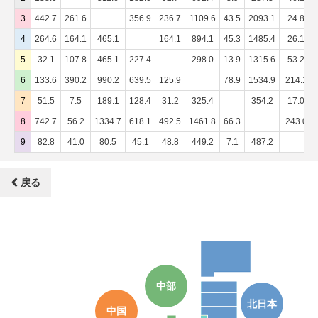
3
442.7
261.6
356.9
236.7
1109.6
43.5
2093.1
24.8
4
264.6
164.1
465.1
164.1
894.1
45.3
1485.4
26.1
5
32.1
107.8
465.1
227.4
298.0
13.9
1315.6
53.2
6
133.6
390.2
990.2
639.5
125.9
78.9
1534.9
214.1
7
51.5
7.5
189.1
128.4
31.2
325.4
354.2
17.0
8
742.7
56.2
1334.7
618.1
492.5
1461.8
66.3
243.0
9
82.8
41.0
80.5
45.1
48.8
449.2
7.1
487.2
戻る
中部
北日本
中国