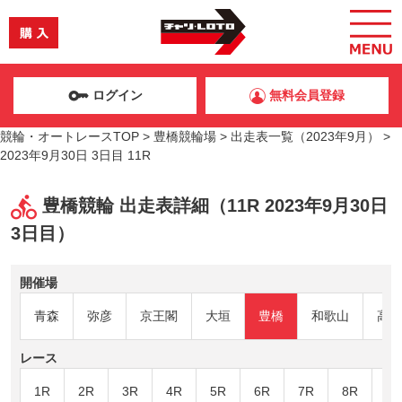
ログイン
無料会員登録
競輪・オートレースTOP
>
豊橋競輪場
>
出走表一覧（2023年9月）
>
2023年9月30日 3日目 11R
豊橋競輪 出走表詳細（11R 2023年9月30日
3日目）
開催場
青森
弥彦
京王閣
大垣
豊橋
和歌山
高松
レース
1R
2R
3R
4R
5R
6R
7R
8R
9R