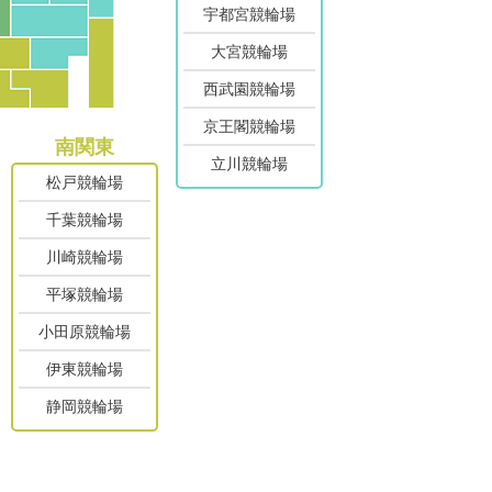
宇都宮競輪場
大宮競輪場
西武園競輪場
京王閣競輪場
南関東
立川競輪場
松戸競輪場
千葉競輪場
川崎競輪場
平塚競輪場
小田原競輪場
伊東競輪場
静岡競輪場