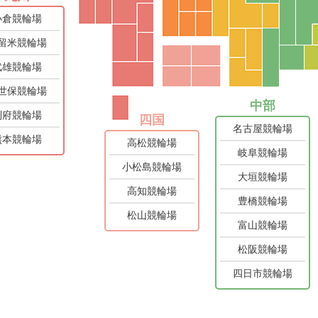
小倉競輪場
留米競輪場
武雄競輪場
世保競輪場
中部
別府競輪場
四国
名古屋競輪場
熊本競輪場
高松競輪場
岐阜競輪場
小松島競輪場
大垣競輪場
高知競輪場
豊橋競輪場
松山競輪場
富山競輪場
松阪競輪場
四日市競輪場