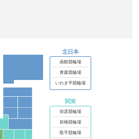
北日本
函館競輪場
青森競輪場
いわき平競輪場
関東
弥彦競輪場
前橋競輪場
取手競輪場