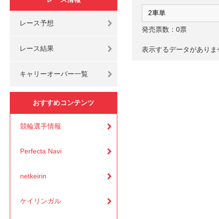
レース予想
発売票数：0票
レース結果
表示するデータがありま
キャリーオーバー一覧
おすすめコンテンツ
競輪選手情報
Perfecta Navi
netkeirin
ケイリンガル