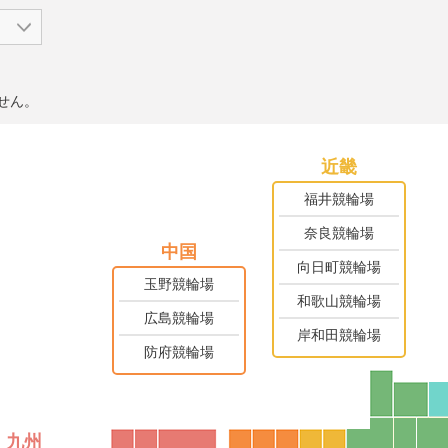
せん。
近畿
福井競輪場
奈良競輪場
中国
向日町競輪場
玉野競輪場
和歌山競輪場
広島競輪場
岸和田競輪場
防府競輪場
九州